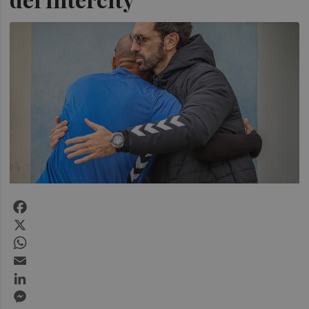
Facebook
X
WhatsApp
Email
LinkedIn
Messenger