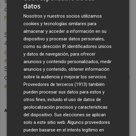
salidas de su consejo. En la comunicación
datos
de información relevante
confirmaba los
Nosotros y nuestros socios utilizamos
motivos
avanzados por
Alicante Plaza
.
cookies y tecnologías similares para
almacenar y acceder a información en su
Se trata de dos dimisiones que se producen
dispositivo y procesar datos personales,
48 horas después de que la entidad
como su dirección IP, identificadores únicos
confirmase la negociación que mantiene con
y datos de navegación, para ofrecer
el Hércules
para su integración en este.
anuncios y contenido personalizados, medir
Según ha podido saber
Alicante Plaza
, los
anuncios y contenido, obtener información
contactos avanzan por buen camino,
aunque
sobre la audiencia y mejorar los servicios.
Proveedores de terceros (1913)
también
este es harto complejo
.
pueden procesar sus datos para estos y
otros fines, incluido el uso de datos de
geolocalización precisos y características
ARCHIVADO EN
TORRES
CF INTERCITY
HÉRCULES CF
del dispositivo. Sus elecciones se aplican
solo a este sitio web. Algunos proveedores
pueden basarse en el interés legítimo en