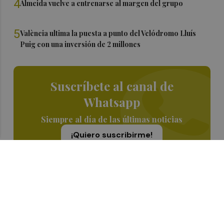
4
Almeida vuelve a entrenarse al margen del grupo
5
València ultima la puesta a punto del Velódromo Lluís
Puig con una inversión de 2 millones
Suscríbete al canal de
Whatsapp
Siempre al día de las últimas noticias
¡Quiero suscribirme!