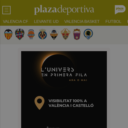
VALENCIA CF
LEVANTE UD
VALENCIA BASKET
FUTBOL