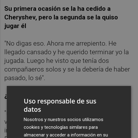
Su primera ocasión se la ha cedido a
Cheryshev, pero la segunda se la quiso
jugar él
"No digas eso. Ahora me arrepiento. He
llegado cansado y he querido terminar yo la
jugada. Luego he visto que tenía dos
compañaeros solos y se la debería de haber
pasado, lo sé".
¿Qué le ha parecido San Mamés?
Uso responsable de sus
datos
"Este estadio aprieta mucho. Cuando he
Nosotros y nuestros socios utilizamos
visto el estadio por primera vez me he
cookies y tecnologías similares para
imaginado jugando y al final ha sido así.
almacenar y acceder a información en su