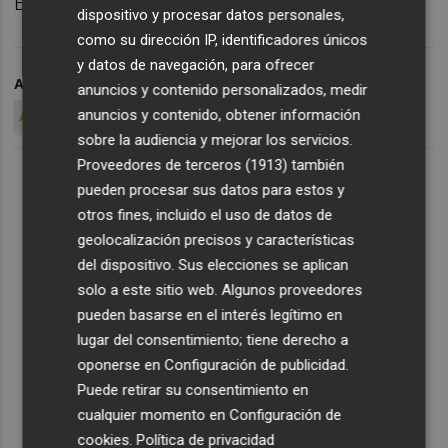
Estoy muy contento por los minutos"
dispositivo y procesar datos personales,
como su dirección IP, identificadores únicos
y datos de navegación, para ofrecer
ARCHIVADO EN
VALENCIA CF
anuncios y contenido personalizados, medir
anuncios y contenido, obtener información
ATHLETIC CLUB-VALENCIA CF
sobre la audiencia y mejorar los servicios.
Proveedores de terceros (1913)
también
pueden procesar sus datos para estos y
otros fines, incluido el uso de datos de
geolocalización precisos y características
del dispositivo. Sus elecciones se aplican
solo a este sitio web. Algunos proveedores
pueden basarse en el interés legítimo en
lugar del consentimiento; tiene derecho a
oponerse en
Configuración de publicidad
.
Puede retirar su consentimiento en
cualquier momento en
Configuración de
cookies
.
Política de privacidad