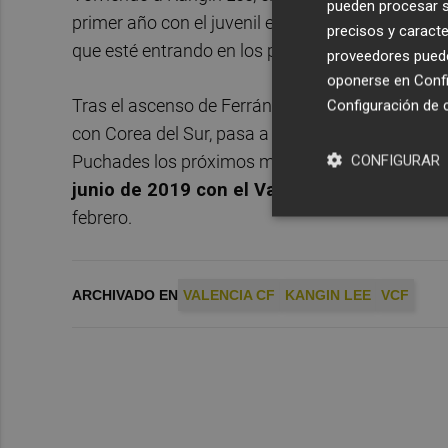
pueden procesar su
primer año con el juvenil en División de Honor,
precisos y caracte
que esté entrando en los planes de
Miguel Grau
proveedores pueden
oponerse en
Confi
Tras el ascenso de Ferrán Torres al primer equip
Configuración de 
con Corea del Sur, pasa a ser uno de las perlas d
CONFIGURAR
Puchades los próximos meses alternando con el j
junio de 2019 con el Valencia CF
después de 
febrero.
ARCHIVADO EN
VALENCIA CF
KANGIN LEE
VCF