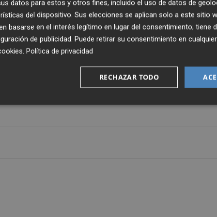
s datos para estos y otros fines, incluido el uso de datos de geolo
 ya ha protagonizado grandes actuaciones que han propici
rísticas del dispositivo. Sus elecciones se aplican solo a este sitio
.
 basarse en el interés legítimo en lugar del consentimiento; tiene 
guración de publicidad
. Puede retirar su consentimiento en cualqu
o,
Kangin Lee
que a sus 16 años es internacional sub19
cookies
.
Política de privacidad
el filial y espera crecer como jugador en el Antonio
RECHAZAR TODO
ACE
uvenil A. Por último,
Kangin Lee tiene contrato hasta
que el club cerrara su renovación el pasado mes de