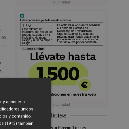
5
2:00
s.
n
lla
r y acceder a
tificadores únicos
Últimas Noticias
cios y contenido,
os (1913)
también
1
 su
Foios se vuelca con Ferran Torres