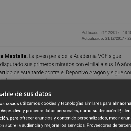
Publicado: 21/12/2017 ·
18:1
Actualizado: 21/12/2017 · 2
a Mestalla.
La joven perla de la Academia VCF sigue
sputado sus primeros minutos con el filial a sus 16 año
partido de esta tarde contra el Deportivo Aragón y sigue co
s futuro de la escuela.
able de sus datos
lemente ha vivido su último partido con el Valencia Mesta
os socios utilizamos cookies y tecnologías similares para almacena
ida al Real Madrid Castilla tras negarse a renovar su
dispositivo y procesar datos personales, como su dirección IP, iden
ción, para ofrecer anuncios y contenido personalizados, medir anun
n sobre la audiencia y mejorar los servicios.
Proveedores de tercer
gue con su meteórica proyección en la Academia VCF y en