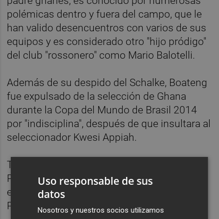
padre ghanés, es conocido por numerosas
polémicas dentro y fuera del campo, que le
han valido desencuentros con varios de sus
equipos y es considerado otro "hijo pródigo"
del club "rossonero" como Mario Balotelli.
Además de su despido del Schalke, Boateng
fue expulsado de la selección de Ghana
durante la Copa del Mundo de Brasil 2014
por "indisciplina", después de que insultara al
seleccionador Kwesi Appiah.
Tras iniciarse en clubes alemanes, Kevin-
Prince Boateng debutó en la Liga inglesa en
Uso responsable de sus
el 2007, donde jugó en el Tottenham y el
datos
Portsmouth.
Nosotros y nuestros socios utilizamos