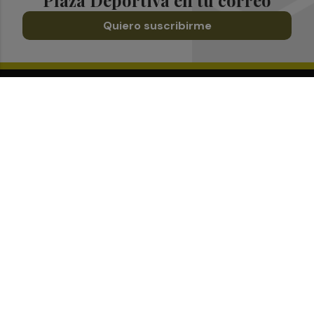
Quiero suscribirme
Suscríbete al Boletín
Todos los días a primera hora en tu email
¡Quiero suscribirme!
Síguenos en redes
Plaza Deportiva, desde cualquier medio