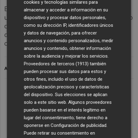
cookies y tecnologías similares para
En 2010 fichó por el Milán, donde consiguió
almacenar y acceder a información en su
una Liga en su primer año y brilló cambiando
dispositivo y procesar datos personales,
de funciones en el centro del campo,
como su dirección IP, identificadores únicos
y datos de navegación, para ofrecer
desempeñándose como organizador
anuncios y contenido personalizados, medir
ofensivo y, en ocasiones, falso extremo.
anuncios y contenido, obtener información
sobre la audiencia y mejorar los servicios.
Proveedores de terceros (1913)
también
ARCHIVADO EN
BOATENG
MILAN
SCHALKE 04
pueden procesar sus datos para estos y
otros fines, incluido el uso de datos de
geolocalización precisos y características
del dispositivo. Sus elecciones se aplican
solo a este sitio web. Algunos proveedores
pueden basarse en el interés legítimo en
lugar del consentimiento; tiene derecho a
oponerse en
Configuración de publicidad
.
Puede retirar su consentimiento en