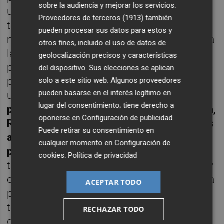
sobre la audiencia y mejorar los servicios.
un verano diferente. Por una parte, no
Proveedores de terceros (1913)
también
tenemos ni Mundial ni Eurocopa con lo que
pueden procesar sus datos para estos y
muchos de los movimientos que aguardan a
otros fines, incluido el uso de datos de
la finalización de este tipo de competiciones
geolocalización precisos y características
por afectar a futbolistas que las disputan, se
del dispositivo. Sus elecciones se aplican
pueden terminar precipitando antes de lo
solo a este sitio web. Algunos proveedores
pueden basarse en el interés legítimo en
usual.
Por otra, los tres Clubes más
lugar del consentimiento; tiene derecho a
poderosos del fútbol español: FC Barcelona,
oponerse en
Configuración de publicidad
.
Real Madrid y Atlético, a diferencia de otros
Puede retirar su consentimiento en
años, van a revolucionar sus respectivos
cualquier momento en
Configuración de
planteles
, los unos porque la urgencia de
cookies
.
Política de privacidad
tapar su fracaso con fichajes de relumbrón y
en el caso del Atlético, porque se le va media
ACEPTAR TODO
plantilla y ha de reconstruir su vestuario y
todos esos movimientos acaban siempre
RECHAZAR TODO
generando un efecto dominó que alcanza a