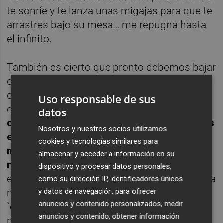
te sonríe y te lanza unas migajas para que te
arrastres bajo su mesa… me repugna hasta
el infinito.
También es cierto que pronto debemos bajar
de las nubes porque la cantinela veraniega
de los fichajes y desfichajes ya se ha
Uso responsable de sus
desatado con toda su virulencia.
La canción
datos
del verano ya suena con fuerza en todas las
Nosotros y nuestros socios utilizamos
emisoras y aquí empieza a sonar una con
cookies y tecnologías similares para
mucha fuerza que lleva en su título el
almacenar y acceder a información en su
nombre de Rodrigo.
Es cierto que estamos
dispositivo y procesar datos personales,
en el minuto uno de ‘ese’ partido y que queda
como su dirección IP, identificadores únicos
y datos de navegación, para ofrecer
mucho verano por delante, tanto para el
anuncios y contenido personalizados, medir
`caso Rodrigo’ como para cualquier otro,
anuncios y contenido, obtener información
pero también es verdad que estamos ante