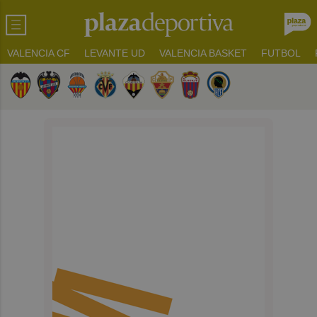
VALENCIA CF
LEVANTE UD
VALENCIA BASKET
FUTBOL