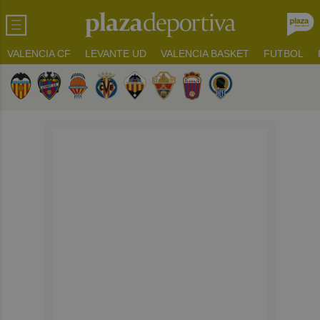
VALENCIA CF
LEVANTE UD
VALENCIA BASKET
FUTBOL