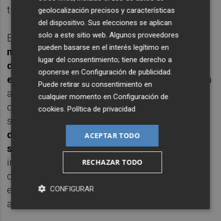
tras la salida de Tonali.
geolocalización precisos y características
del dispositivo. Sus elecciones se aplican
solo a este sitio web. Algunos proveedores
En el club de Mestalla
esperan la oferta
pueden basarse en el interés legítimo en
milanista sabedores de que además la baja
lugar del consentimiento; tiene derecho a
del norteamericano no supondría un
oponerse en
Configuración de publicidad
.
excesivo contratiempo a nivel deportivo
. La
Puede retirar su consentimiento en
aportación de Yunus tras el mundial fue
cualquier momento en
Configuración de
disminuyendo hasta el punto de acabar
cookies
.
Política de privacidad
siendo un suplente habitual.
Su tramo final
de la temporada ha estado presidido por la
ACEPTAR TODO
sospecha de la indolencia
. Una falta de
implicación surgida a raíz de los incidentes
RECHAZAR TODO
con algunos aficionados en el exterior del
estadio acaecidos tras el partido de copa
CONFIGURAR
ante el Athletic de Bilbao.