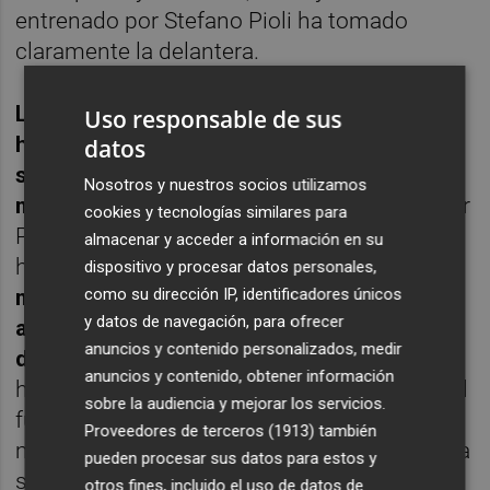
entrenado por Stefano Pioli ha tomado
claramente la delantera.
Los 20 millones de euros en los que Yunus
Uso responsable de sus
habría sido tasado por el Valencia CF no
datos
suponen un problema para la entidad
Nosotros y nuestros socios utilizamos
milanista
dado que la sociedad presidida por
cookies y tecnologías similares para
Paolo Scaroni acaba de hacer caja y lo ha
almacenar y acceder a información en su
hecho de manera abundante.
Los 80
dispositivo y procesar datos personales,
como su dirección IP, identificadores únicos
millones de euros que el Newcastle ha
y datos de navegación, para ofrecer
abonado por Sandro Tonali dotan al equipo
anuncios y contenido personalizados, medir
de Milán de músculo económico
suficiente,
anuncios y contenido, obtener información
hasta el punto que están a punto de cerrar al
sobre la audiencia y mejorar los servicios.
futbolista del Chelsea Loftus-Cheek por 15
Proveedores de terceros (1913)
también
millones. Con el británico más Yunus, la idea
pueden procesar sus datos para estos y
sería la de reconstruir el centro del campo
otros fines, incluido el uso de datos de