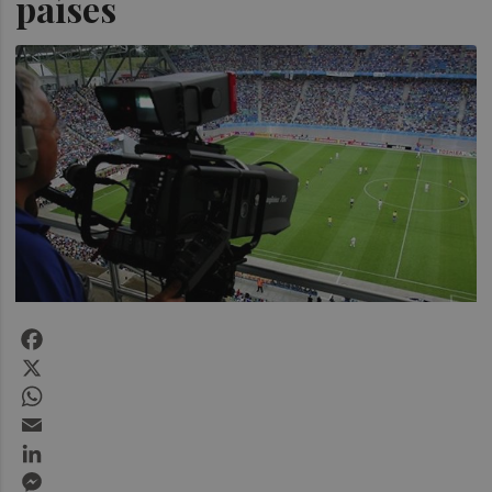
países
Facebook
X
WhatsApp
Email
LinkedIn
Messenger