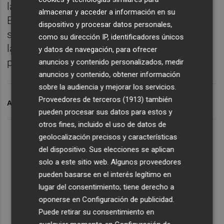
las competiciones de fútbol profesional.
almacenar y acceder a información en su
Este RDL exige a las comercializadoras
dispositivo y procesar datos personales,
solicitar a la CNMC un informe previo sobre
como su dirección IP, identificadores únicos
las condiciones de comercialización
y datos de navegación, para ofrecer
propuestas.
anuncios y contenido personalizados, medir
anuncios y contenido, obtener información
sobre la audiencia y mejorar los servicios.
Proveedores de terceros (1913)
también
ARCHIVADO EN
CNMC
pueden procesar sus datos para estos y
otros fines, incluido el uso de datos de
geolocalización precisos y características
del dispositivo. Sus elecciones se aplican
solo a este sitio web. Algunos proveedores
pueden basarse en el interés legítimo en
lugar del consentimiento; tiene derecho a
oponerse en
Configuración de publicidad
.
Puede retirar su consentimiento en