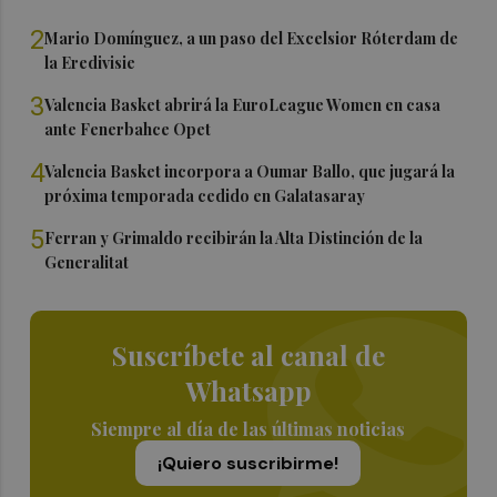
2
Mario Domínguez, a un paso del Excelsior Róterdam de
la Eredivisie
3
Valencia Basket abrirá la EuroLeague Women en casa
ante Fenerbahce Opet
4
Valencia Basket incorpora a Oumar Ballo, que jugará la
próxima temporada cedido en Galatasaray
5
Ferran y Grimaldo recibirán la Alta Distinción de la
Generalitat
Suscríbete al canal de
Whatsapp
Siempre al día de las últimas noticias
¡Quiero suscribirme!