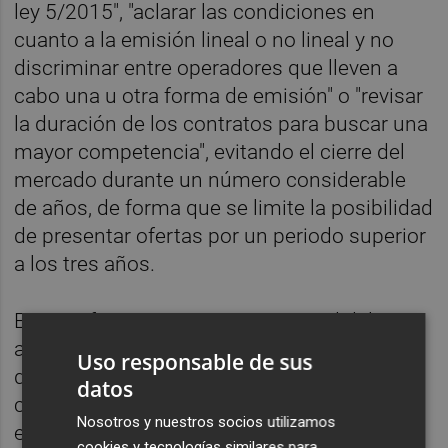
ley 5/2015", "aclarar las condiciones en
cuanto a la emisión lineal o no lineal y no
discriminar entre operadores que lleven a
cabo una u otra forma de emisión" o "revisar
la duración de los contratos para buscar una
mayor competencia", evitando el cierre del
mercado durante un número considerable
de años, de forma que se limite la posibilidad
de presentar ofertas por un periodo superior
a los tres años.
Estos informes se emiten en virtud del
artículo 4 del Real Decreto-ley 5/2015, de 30
Uso responsable de sus
de abril, de medidas urgentes en relación
datos
con la comercialización de los derechos de
Nosotros y nuestros socios utilizamos
explotación de contenidos audiovisuales de
cookies y tecnologías similares para