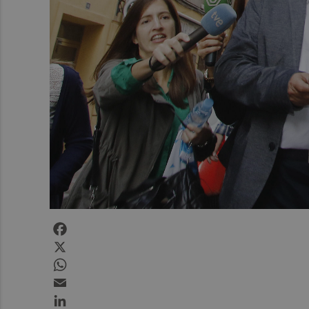
Facebook
X
WhatsApp
Email
LinkedIn