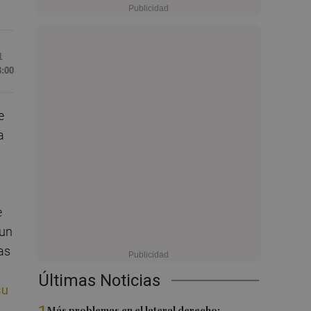
1
3:00
e
a
e
 un
as
Últimas Noticias
su
Más problemas en el lateral derecho: