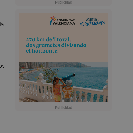
ía
nos
n