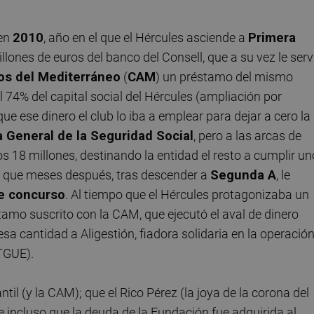
 en
2010
, año en el que el Hércules asciende a
Primera
lones de euros del banco del Consell, que a su vez le serv
os del Mediterráneo
(
CAM
) un préstamo del mismo
 74% del capital social del Hércules (ampliación por
e ese dinero el club lo iba a emplear para dejar a cero la
a General de la Seguridad Social
, pero a las arcas de
os 18 millones, destinando la entidad el resto a cumplir u
y que meses después, tras descender a
Segunda A
, le
de concurso
. Al tiempo que el Hércules protagonizaba un
amo suscrito con la CAM, que ejecutó el aval de dinero
 esa cantidad a Aligestión, fiadora solidaria en la operació
 TGUE).
 (y la CAM); que el Rico Pérez (la joya de la corona del
 incluso que la deuda de la Fundación fue adquirida al