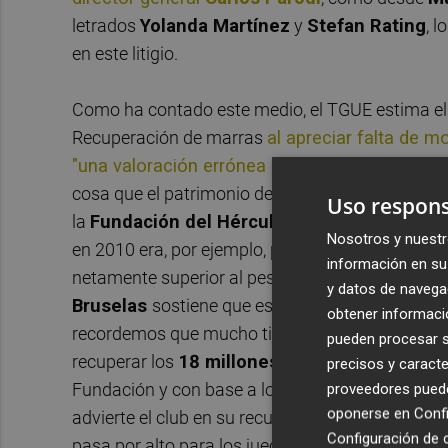
letrados
Yolanda Martínez
y
Stefan Rating
, 
en este litigio.
Como ha contado este medio, el TGUE estima el r
Recuperación de marras
al apreciar falta de 
"una valoración errónea de las
contragarantí
cosa que el patrimonio de la mercantil
Aligesti
Uso respons
la
Fundación del Hércules
en la operación de
Nosotros y nuestr
en 2010 era, por ejemplo, propietaria del
estadi
información en su 
netamente superior al peso de las obligaciones 
y datos de navega
Bruselas
sostiene que esa
contragarantía
era
obtener informació
recordemos que mucho tiempo después el banco d
pueden procesar su
recuperar los
18 millones de euros
) hasta la 
precisos y caracte
Fundación y con base a lo anterior niega su
per
proveedores pueden
oponerse en
Confi
advierte el club en su recurso, también la
Abogac
Configuración de 
pasa por alto para los jueces de la Sala Cuarta q