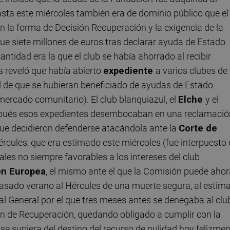
asta este miércoles también era de dominio público que el
n la forma de Decisión Recuperación y la exigencia de la
 siete millones de euros tras declarar ayuda de Estado
cantidad era la que el club se había ahorrado al recibir
s reveló que había abierto
expediente
a varios clubes de
idad de que se hubieran beneficiado de ayudas de Estado
mercado comunitario). El club blanquiazul, el
Elche
y el
spués esos expedientes desembocaban en una reclamació
que decidieron defenderse atacándola ante la
Corte de
Hércules, que era estimado este miércoles (fue interpuesto
ales no siempre favorables a los intereses del club
ión Europea
, el mismo ante el que la Comisión puede aho
l pasado verano al Hércules de una muerte segura, al estim
al General por el que tres meses antes se denegaba al clu
ión de Recuperación, quedando obligado a cumplir con la
 supiera del destino del recurso de nulidad hoy felizmen