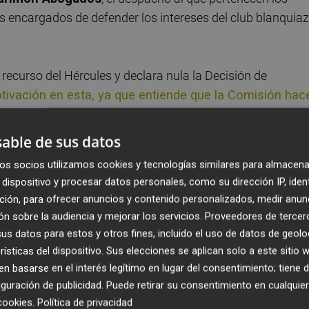
los encargados de defender los intereses del club blanquiaz
ecurso del Hércules y declara nula la Decisión de
motivación en esta, ya que entiende que la Comisión hac
as
" aportadas en el marco de la operación
, que no es ot
ón Integral
, sociedad que actuó como
fiador solidario
d
able de sus datos
l
aval
con el
Instituto Valenciano de Finanzas
(
IVF
) y 
os socios utilizamos cookies y tecnologías similares para almacena
o José Rico Pérez
(un bien libre de cargas, cuyo valor er
dispositivo y procesar datos personales, como su dirección IP, iden
-el préstamo para su compra- que tenía Aligestión).
ción, para ofrecer anuncios y contenido personalizados, medir anun
provisional
(en la práctica no terminó siéndolo,
n sobre la audiencia y mejorar los servicios.
Proveedores de tercer
el Consell procedió judicialmente contra Aligestión par
s datos para estos y otros fines, incluido el uso de datos de geolo
pignoración de las
acciones
del Hércules por parte de la
rísticas del dispositivo. Sus elecciones se aplican solo a este sitio
tinencia
, no la toma en consideración, algo sobre lo que
 basarse en el interés legítimo en lugar del consentimiento; tiene 
guración de publicidad
. Puede retirar su consentimiento en cualqu
ía del Estado
(coadyuvante en el mismo) y que tampo
cookies
.
Política de privacidad
ue, por esa razón, terminan fallando en el sentido que lo