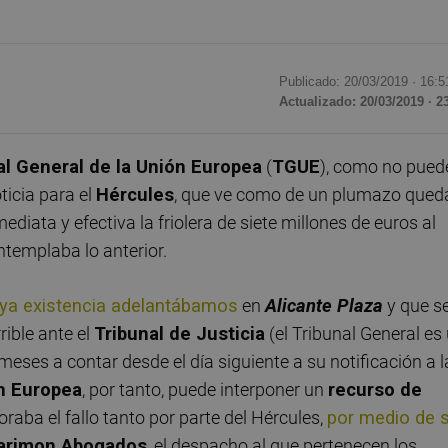
Publicado: 20/03/2019 ·
16:5
Actualizado: 20/03/2019 · 2
al General de la Unión Europea
(
TGUE
), como no pued
ticia para el
Hércules
, que ve como de un plumazo qued
diata y efectiva la friolera de siete millones de euros al
templaba lo anterior.
uya existencia adelantábamos
en
Alicante Plaza
y que s
rible ante el
Tribunal de Justicia
(el Tribunal General es
meses a contar desde el día siguiente a su notificación a l
n Europea
, por tanto, puede interponer un
recurso de
oraba el fallo tanto por parte del Hércules,
por medio de 
arimon Abogados
, el despacho al que pertenecen los