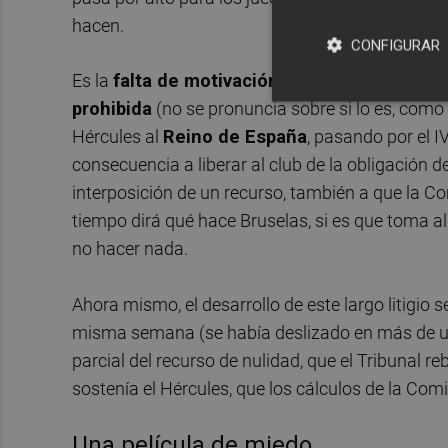
hacen.
CONFIGURAR
Es la
falta de motivación
y no que el Tribunal
prohibida
(no se pronuncia sobre si lo es, como
Hércules al
Reino de España
, pasando por el I
consecuencia a liberar al club de la obligación de
interposición de un recurso, también a que la Com
tiempo dirá qué hace Bruselas, si es que toma al
no hacer nada.
Ahora mismo, el desarrollo de este largo litigi
misma semana (se había deslizado en más de u
parcial del recurso de nulidad, que el Tribunal 
sostenía el Hércules, que los cálculos de la Com
Una película de miedo