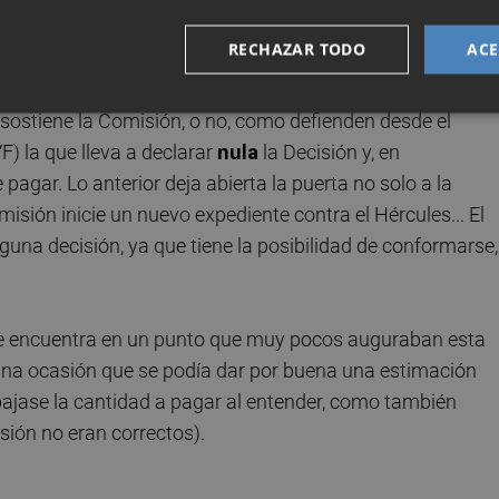
RECHAZAR TODO
ACE
 entienda que no estemos ante una
Ayuda de Estado
 sostiene la Comisión, o no, como defienden desde el
VF) la que lleva a declarar
nula
la Decisión y, en
 pagar. Lo anterior deja abierta la puerta no solo a la
isión inicie un nuevo expediente contra el Hércules... El
guna decisión, ya que tiene la posibilidad de conformarse,
o se encuentra en un punto que muy pocos auguraban esta
na ocasión que se podía dar por buena una estimación
rebajase la cantidad a pagar al entender, como también
isión no eran correctos).