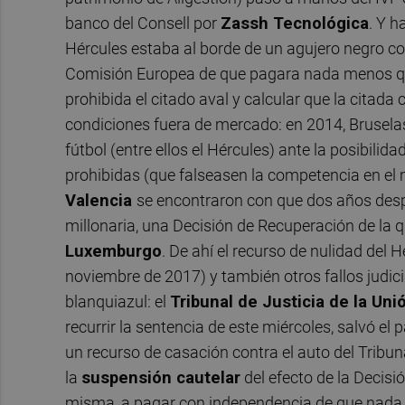
banco del Consell por
Zassh Tecnológica
. Y h
Hércules estaba al borde de un agujero negro co
Comisión Europea de que pagara nada menos que
prohibida el citado aval y calcular que la citada 
condiciones fuera de mercado: en 2014, Brusela
fútbol (entre ellos el Hércules) ante la posibil
prohibidas (que falseasen la competencia en el 
Valencia
se encontraron con que dos años de
millonaria, una Decisión de Recuperación de la 
Luxemburgo
. De ahí el recurso de nulidad del 
noviembre de 2017) y también otros fallos judici
blanquiazul: el
Tribunal de Justicia de la Un
recurrir la sentencia de este miércoles, salvó e
un recurso de casación contra el auto del Tribun
la
suspensión cautelar
del efecto de la Decis
misma, a pagar con independencia de que nada se