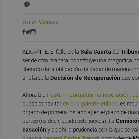
Messenger
Óscar Manteca
ALICANTE. El fallo de la
Sala Cuarta
del
Tribun
ser de otra manera, constituye una magnífica no
liberado de la obligación de pagar de manera inme
anularse la
Decisión de Recuperación
que con
Ahora bien,
esta importantísima resolución, c
puede consultar
en el siguiente enlace,
es recur
órgano de primera instancia) en el plazo de dos 
partes (es decir, desde este jueves). La
Comisió
casación
y de ahí la prudencia con la que se val
director general
Carlos Parodi
, como desde
M