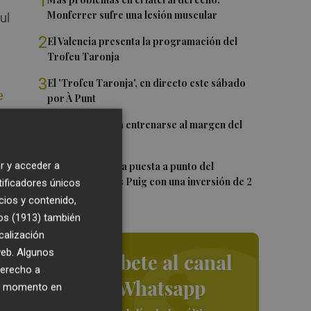
1
Monferrer sufre una lesión muscular
ul
2
El Valencia presenta la programación del
Trofeu Taronja
3
El 'Trofeu Taronja', en directo este sábado
e
por À Punt
ra
4
Almeida vuelve a entrenarse al margen del
e
grupo
que
5
r y acceder a
València ultima la puesta a punto del
a
Velódromo Lluís Puig con una inversión de 2
tificadores únicos
millones
cios y contenido,
os (1913)
también
a
calización
 web. Algunos
Suscríbete al canal
derecho a
de Whatsapp
ier momento en
co