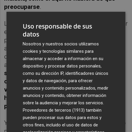
preocuparse
.
La cortina de humo que se está lanzando por
Uso responsable de sus
el entorno del príncipe da para que el
datos
personal se entretenga con este serial tejido
Nosotros y nuestros socios utilizamos
a base de un discurso apuntado y promesas
cookies y tecnologías similares para
de un futuro mejor a base de ex futbolistas
almacenar y acceder a información en su
amiguetes y
una serie de escritos en redes
dispositivo y procesar datos personales,
sociales que algunos ya parece que
como su dirección IP, identificadores únicos
consideran de mayor valor que un contrato
y datos de navegación, para ofrecer
anuncios y contenido personalizados, medir
vinculante. Desde que apareció este
anuncios y contenido, obtener información
hombre en escena parece que ya no hay
sobre la audiencia y mejorar los servicios.
problemas que mejorar en el día a día.
Proveedores de terceros (1913)
también
pueden procesar sus datos para estos y
Y miren, yo no sé si Tunku Ismail es bueno o
otros fines, incluido el uso de datos de
malo. No sé si prometerá tanto como Lim y