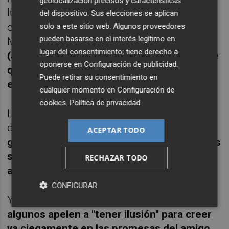
geolocalización precisos y características
luego se tornará en la misma pesadilla o
del dispositivo. Sus elecciones se aplican
estamos ante la solución para el Nou
solo a este sitio web. Algunos proveedores
pueden basarse en el interés legítimo en
Mestalla, la deuda y para hacer un equipazo
lugar del consentimiento; tiene derecho a
(aunque reconozco que dado de la mano de
oponerse en
Configuración de publicidad
.
quien viene, mi escepticismo es
Puede retirar su consentimiento en
elevadísimo
).
cualquier momento en
Configuración de
cookies
.
Política de privacidad
Lo que sí tengo claro es que los encargados
de
los Goya puede que le reserven un
ACEPTAR TODO
galardón al encargado de guión de las redes
sociales del príncipe. Eso sí, guión
RECHAZAR TODO
adaptado, no original.
CONFIGURAR
Y por último me sigue sorprendiendo
que
algunos apelen a "tener ilusión" para creer
ya ciegamente en las promesas del amigo