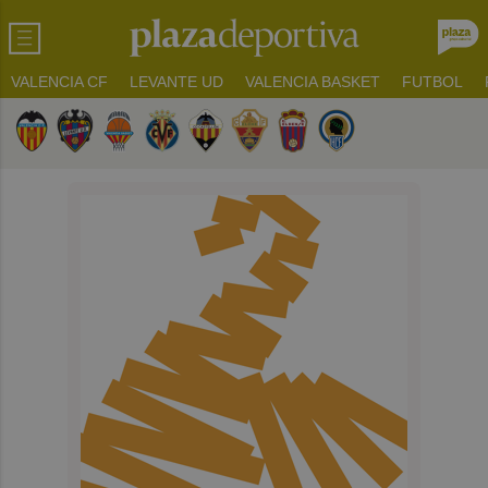
VALENCIA CF
LEVANTE UD
VALENCIA BASKET
FUTBOL