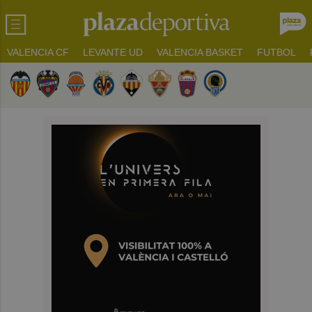
VALENCIA CF
LEVANTE UD
VALENCIA BASKET
FUTBOL