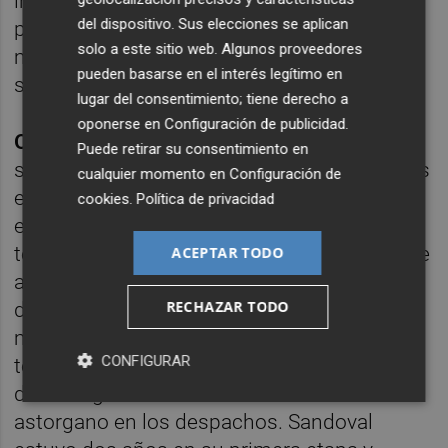
iniciar el proyecto -se le achacó no ser un
del dispositivo. Sus elecciones se aplican
preparador del perfil que el astorgano suele
solo a este sitio web. Algunos proveedores
manejar- y acabar con el valenciano
pueden basarse en el interés legítimo en
salvando los muebles.
lugar del consentimiento; tiene derecho a
oponerse en
Configuración de publicidad
.
Otro gallo cantó en el Rayo Vallecano
. Bajo
Puede retirar su consentimiento en
su dedo elector solo pasaron por Madrid dos
cualquier momento en
Configuración de
entrenadores: José Ramón Sandoval en dos
cookies
.
Política de privacidad
etapas distintas y uno de sus grandes
técnicos insignia, Paco Jémez. Cierto es que
ACEPTAR TODO
antes Miñambres hubo de cortar la cabeza
RECHAZAR TODO
de Pepe Mel para posteriormente asumir él
mismo el cargo hasta la finalización de la
CONFIGURAR
temporada en 2010, pero el hoy preparador
del Málaga no firmó en Vallecas con el
astorgano en los despachos. Sandoval