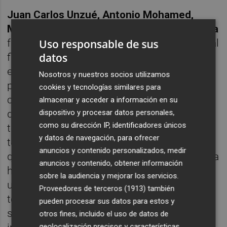
Juan Carlos Unzué, Antonio Mohamed,
Miguel Cardoso, Fran Escribà y Óscar García
Uso responsable de sus
fueron las elecciones del leonés anteriores al
datos
fichaje del actual entrenador celeste. Y
excepto Óscar, todos abandonaron Balaídos
Nosotros y nuestros socios utilizamos
por no convencer a la parroquia y tras varios
cookies y tecnologías similares para
coqueteos con el descenso. De ese abanico
almacenar y acceder a información en su
dispositivo y procesar datos personales,
de nombres, solo Unzué completó una
como su dirección IP, identificadores únicos
temporada completa: 42 partidos que
y datos de navegación, para ofrecer
terminaron en una insulsa marcha deportiva
anuncios y contenido personalizados, medir
que acabó definitivamente con la relación. La
anuncios y contenido, obtener información
historia de Mohamed, Cardoso y Escribà es
sobre la audiencia y mejorar los servicios.
un caso aparte: tres entrenadores en una
Proveedores de terceros (1913)
también
temporada después de decantarse
pueden procesar sus datos para estos y
sorprendentemente por el primero para
otros fines, incluido el uso de datos de
geolocalización precisos y características