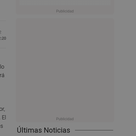
2
2:20
lo
rá
or,
 El
os
Últimas Noticias