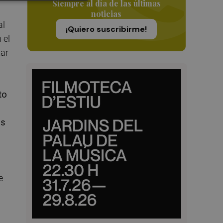
Siempre al día de las últimas
noticias
al
¡Quiero suscribirme!
 el
tar
to
os
e