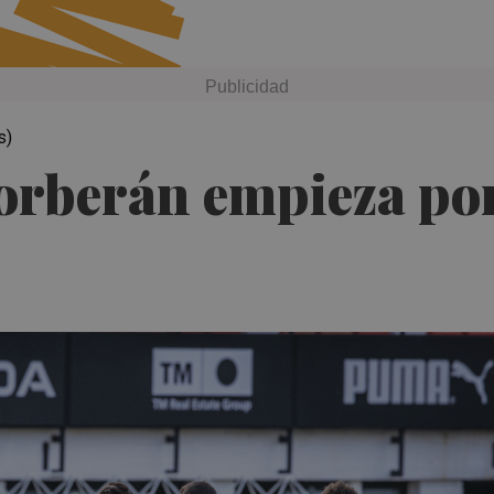
s)
orberán empieza por