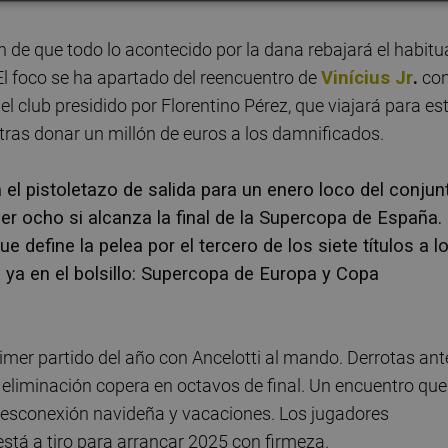
n de que todo lo acontecido por la dana rebajará el habitu
El foco se ha apartado del reencuentro de
Vinícius Jr
.
con
l club presidido por Florentino Pérez, que viajará para es
 tras donar un millón de euros a los damnificados.
a el pistoletazo de salida para un enero loco del conjun
er ocho si alcanza la final de la Supercopa de España.
define la pelea por el tercero de los siete títulos a l
s ya en el bolsillo: Supercopa de Europa y Copa
rimer partido del año con Ancelotti al mando. Derrotas ant
eliminación copera en octavos de final. Un encuentro que
de desconexión navideña y vacaciones. Los jugadores
está a tiro para arrancar 2025 con firmeza.