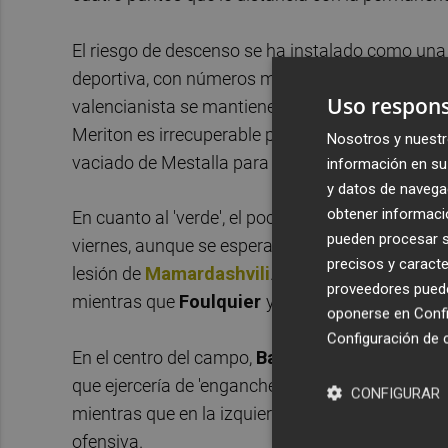
El riesgo de descenso se ha instalado como una p
deportiva, con números muy pobres, se han llev
Uso respons
valencianista se mantiene en el cargo y con fuerz
Meriton es irrecuperable para cierto sector del 
Nosotros y nuestr
vaciado de Mestalla para proyectar a todo el pl
información en su 
y datos de navega
obtener informació
En cuanto al 'verde', el poco tiempo de trabajo 
pueden procesar su
viernes, aunque se esperan pocos cambios en
e
precisos y caracte
lesión de
Mamardashvili
. En el centro de la def
proveedores pueden
mientras que
Foulquier
y
Rioja
estarían en los 
oponerse en
Confi
Configuración de 
En el centro del campo,
Barrenechea
y
Javi Gu
que ejercería de 'enganche' con la línea de ataqu
CONFIGURAR
mientras que en la izquierda se disputan un pu
ofensiva.