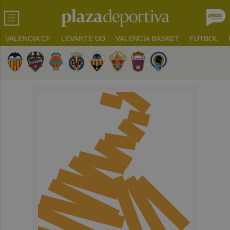
VALENCIA CF
LEVANTE UD
VALENCIA BASKET
FUTBOL