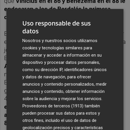
que
Vinicius en el 86 y Benezemá en el 88 le
endosaran a los de Bordalás la primera
derrota
.
Uso responsable de sus
datos
El siguiente tropezón que se puede englobar
Nosotros y nuestros socios utilizamos
en esta categoría llegó
en el Camp Nou
. En la
cookies y tecnologías similares para
jornada 9 el Valencia se presentaba ante un
almacenar y acceder a información en su
Barcelona en crisis
sin Thierry y sin
dispositivo y procesar datos personales,
Alderete
. Pese a adelantarse 0-1 en el
como su dirección IP, identificadores únicos
minuto 4 con gol del reaparecido Gayá, el
y datos de navegación, para ofrecer
Barça e remonta antes del descanso con
anuncios y contenido personalizados, medir
goles de Ansu Fati en el 13 y de Depay en el
anuncios y contenido, obtener información
41.
Cuando el equipo se vuelca para buscar
sobre la audiencia y mejorar los servicios.
Proveedores de terceros (1913)
también
el empate el Barça aprovechó para cerrarlo
pueden procesar sus datos para estos y
a su favor con un tercer tanto en el minuto
otros fines, incluido el uso de datos de
85
que marcó Phil Coutinho. Otro partido
geolocalización precisos y características