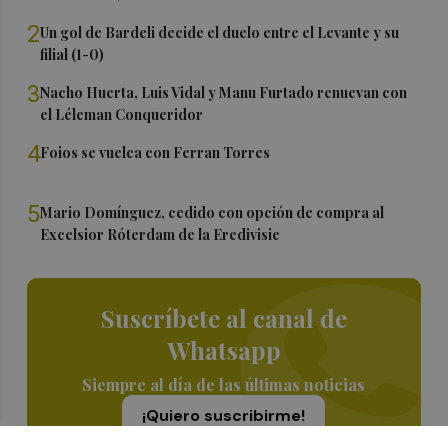
2
Un gol de Bardeli decide el duelo entre el Levante y su
filial (1-0)
3
Nacho Huerta, Luis Vidal y Manu Furtado renuevan con
el Léleman Conqueridor
4
Foios se vuelca con Ferran Torres
5
Mario Domínguez, cedido con opción de compra al
Excelsior Róterdam de la Eredivisie
Suscríbete al canal de
Whatsapp
Siempre al día de las últimas noticias
¡Quiero suscribirme!