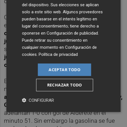
que se iba al final.
del dispositivo. Sus elecciones se aplican
solo a este sitio web. Algunos proveedores
Conforme van pasando las jornadas el
pueden basarse en el interés legítimo en
equipo acumula las bajas, eso incide en
lugar del consentimiento; tiene derecho a
cargar de minutos al mismo núcleo de
oponerse en
Configuración de publicidad
.
Puede retirar su consentimiento en
jugadores sin casi posibilidad de rotar
. Ello
cualquier momento en
Configuración de
supone que
determinados futbolistas
cookies
.
Política de privacidad
jueguen casi todos los minutos de liga y
copa
.
ACEPTAR TODO
El desgaste pasa factura en dos partidos
RECHAZAR TODO
más
. Ante el Espanyol los de Bordalás
acuden con las bajas de Foulquier, Diakhaby,
CONFIGURAR
Gabriel, Lato y Gayá
. Los locales se
adelantan 1-0 con gol de Alderete en el
minuto 51. Sin embargo la gasolina se fue