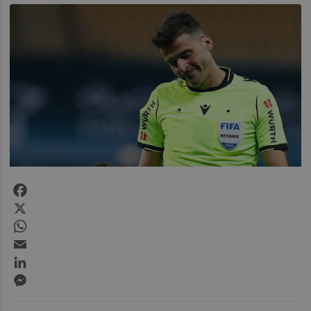
Facebook
X
WhatsApp
Email
LinkedIn
Messenger