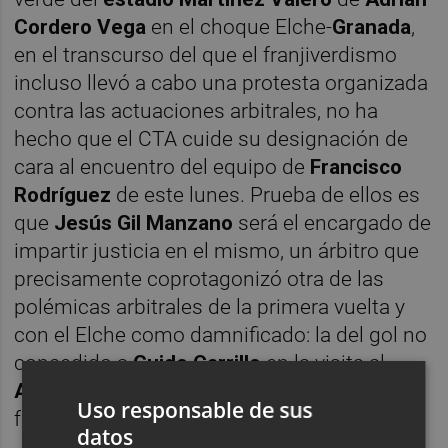
Cordero Vega
en el choque Elche-
Granada
,
en el transcurso del que el franjiverdismo
incluso llevó a cabo una protesta organizada
contra las actuaciones arbitrales, no ha
hecho que el CTA cuide su designación de
cara al encuentro del equipo de
Francisco
Rodríguez
de este lunes. Prueba de ellos es
que
Jesús Gil Manzano
será el encargado de
impartir justicia en el mismo, un árbitro que
precisamente coprotagonizó otra de las
polémicas arbitrales de la primera vuelta y
con el Elche como damnificado: la del gol no
concedido a
Guido Carrillo
en la visita al
Alavés
de la jornada 11, en la que los
Uso responsable de sus
franjiverdes terminaron perdiendo.
datos