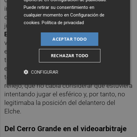
Puede retirar su consentimiento en
inicialmente validez al gol, pero cambió de
cualquier momento en
Configuración de
opinión después de ser invitado a visionar la
cookies
.
Política de privacidad
jugada en el monitor por su colega
Xabier
Estrada Fernández
, que estaba frente al
ACEPTAR TODO
videoarbitraje. El dombenitense pasó de
entender que el central del Alavés había
RECHAZAR TODO
tratado de jugar el balón, algo que habilitaba
en su posición a Carrillo, a considerar que el
CONFIGURAR
toque que daba al esférico era un efecto
reflejo, que no cabía considerar que estuviera
intentando jugar el esférico y, por tanto, no
legitimaba la posición del delantero del
Elche.
Del Cerro Grande en el videoarbitraje