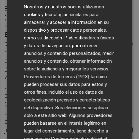
Nosotros y nuestros socios utilizamos
Este árbitro dombenitense de 37 años
cookies y tecnologías similares para
(cumplirá 38 el mes que viene) dirige por
almacenar y acceder a información en su
décima campaña consecutiva en
LaLiga
dispositivo y procesar datos personales,
Santander
, categoría en la que presenta un
como su dirección IP, identificadores únicos
promedio de tarjetas de 5,54 amarillas y 0,25
y datos de navegación, para ofrecer
rojas por encuentro. El Elche ha cosechado
anuncios y contenido personalizados, medir
con él 4 victorias, 1 empate y 5 derrotas, la
anuncios y contenido, obtener información
última de ellas, la mencionada contra el
sobre la audiencia y mejorar los servicios.
Proveedores de terceros (1913)
también
Alavés, en un encuentro que los franjiverdes
pueden procesar sus datos para estos y
pudieron perfectamente empatar de haber
otros fines, incluido el uso de datos de
dado validado Gil Manzano el tanto de
geolocalización precisos y características
Carrillo, anotado en una falta frontal botada
del dispositivo. Sus elecciones se aplican
por
Gumbau
, en la que el delantero ítalo-
solo a este sitio web. Algunos proveedores
argentino marcaba en posición de fuera de
pueden basarse en el interés legítimo en
juego, pero tras haber golpeado el esférico el
lugar del consentimiento; tiene derecho a
defensa rival
Lejeune
. Gil Manzano dio
oponerse en
Configuración de publicidad
.