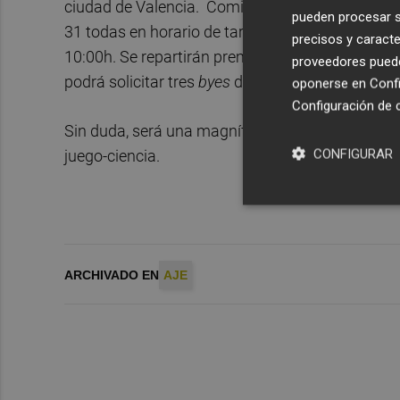
ciudad de Valencia. Comienza el lunes 23 de dici
pueden procesar su
31 todas en horario de tarde a partir de las 16:
precisos y caracte
10:00h. Se repartirán premios y trofeos por un va
proveedores pueden
podrá solicitar tres
byes
de 1/2 punto.
oponerse en
Confi
Configuración de 
Sin duda, será una magnífica oportunidad de aca
CONFIGURAR
juego-ciencia.
ARCHIVADO EN
AJE