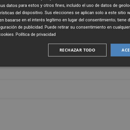
embre, siendo las siguientes rondas el 26, 27, 28, 29, 30 
s datos para estos y otros fines, incluido el uso de datos de geolo
30 a excepción de la última ronda que comenzará a las
rísticas del dispositivo. Sus elecciones se aplican solo a este sitio
lor superior a las 1200€, el ritmo de juego será 90 + 30 y 
 basarse en el interés legítimo en lugar del consentimiento; tiene 
guración de publicidad
. Puede retirar su consentimiento en cualqu
cookies
.
Política de privacidad
bar el 2024 disfrutando en Valencia con la práctica del
RECHAZAR TODO
ACE