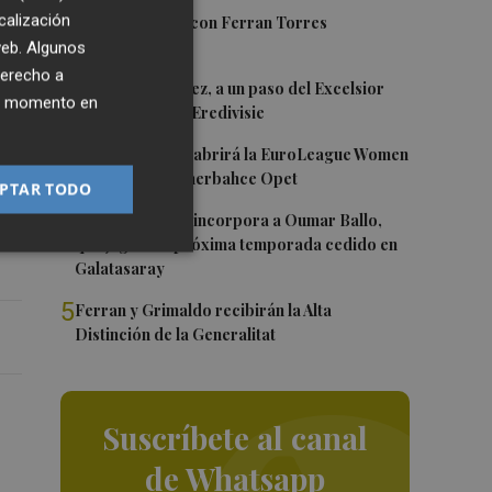
y
1
calización
Foios se vuelca con Ferran Torres
 web. Algunos
se
derecho a
2
Mario Domínguez, a un paso del Excelsior
ier momento en
Róterdam de la Eredivisie
3
Valencia Basket abrirá la EuroLeague Women
en casa ante Fenerbahce Opet
PTAR TODO
4
Valencia Basket incorpora a Oumar Ballo,
que jugará la próxima temporada cedido en
Galatasaray
5
Ferran y Grimaldo recibirán la Alta
Distinción de la Generalitat
Suscríbete al canal
de Whatsapp