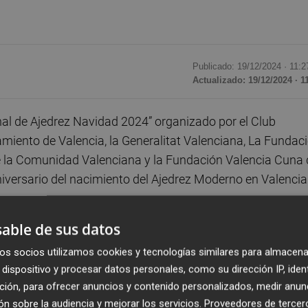
Publicado: 19/12/2024 ·
11:2
Actualizado: 19/12/2024 · 1
nal de Ajedrez Navidad 2024” organizado por el Club
amiento de Valencia, la Generalitat Valenciana, La Fundac
de la Comunidad Valenciana y la Fundación Valencia Cuna 
iversario del nacimiento del Ajedrez Moderno en Valencia
e Deportes del Ayuntamiento de Valencia, Basilio López,
able de sus datos
edrez, Mª Ángeles Vidal, directora gerente de la FDM del
os socios utilizamos cookies y tecnologías similares para almacena
ialista en Historia del Ajedrez.
dispositivo y procesar datos personales, como su dirección IP, iden
ción, para ofrecer anuncios y contenido personalizados, medir anun
alón de Actos del Complejo Deportivo Cultural Petxina de la
n sobre la audiencia y mejorar los servicios.
Proveedores de tercer