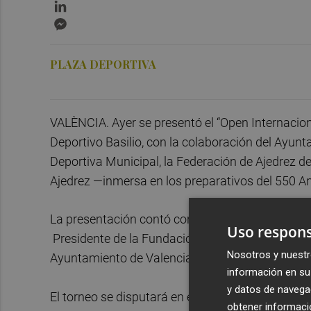
LinkedIn
Messenger
PLAZA DEPORTIVA
VALÈNCIA. Ayer se presentó el “Open Internacio
Deportivo Basilio, con la colaboración del Ayunt
Deportiva Municipal, la Federación de Ajedrez 
Ajedrez —inmersa en los preparativos del 550 An
La presentación contó con Rocío Gil concejala d
Uso respons
Presidente de la Fundación Valencia Cuna del Aj
Nosotros y nuestr
Ayuntamiento de Valencia y José A. Garzón espec
información en su 
y datos de navega
El torneo se disputará en el hall principal del S
obtener informació