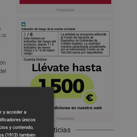
7
1:32
ión
del
.
r y acceder a
tificadores únicos
cios y contenido,
Últimas Noticias
os (1913)
también