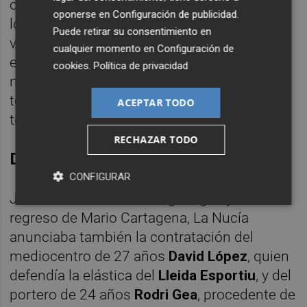
como local con el
Peña Deportiva
(0-2), por
oponerse en
Configuración de publicidad
.
lo que Cartagena se hace cargo de un
Puede retirar su consentimiento en
vestuario que es colista con solo 10 puntos
cualquier momento en
Configuración de
en el grupo 3 de
Segunda Federación
, a
cookies
.
Política de privacidad
nueve de la salvación. Ahora bien, restan
todavía 18 jornadas de la
fase regular
ACEPTAR TODO
todavía por disputarse.
RECHAZAR TODO
David López y Rodri Gea
CONFIGURAR
Junto a la marcha de Sergio Egea y el
regreso de Mario Cartagena, La Nucía
anunciaba también la contratación del
mediocentro de 27 años
David López
, quien
defendía la elástica del
Lleida Esportiu
, y del
portero de 24 años
Rodri Gea
, procedente de