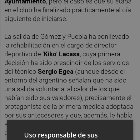
Ayuntamiento
, pero el caso es que su etapa
en el club ha finalizado prácticamente al día
siguiente de iniciarse.
La salida de Gómez y Puebla ha conllevado
la rehabilitación en el cargo de director
deportivo de
'Kiko' Lacasa
, cuya primera
decisión ha sido prescindir de los servicios
del técnico
Sergio Egea
(aunque desde el
entorno del argentino señalan que ha sido
una salida voluntaria, al calor de los que
habían sido sus valedores), precisamente el
protagonista de la primera medida adoptada
por sus antecesores y que, además, le había
sustituido en el rol de técnico rojillo... y es
que Lacasa era también el entrenador tras el
Uso responsable de sus