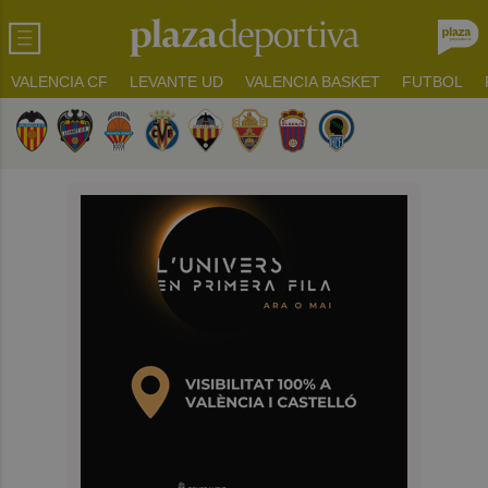
VALENCIA CF
LEVANTE UD
VALENCIA BASKET
FUTBOL