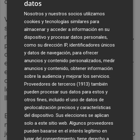
despido de
Raúl Garrido
.
datos
Nosotros y nuestros socios utilizamos
Voluntaria o forzosa, el caso es que con la
cookies y tecnologías similares para
salida de Sergio Egea no se han agotado ni
almacenar y acceder a información en su
mucho menos los movimientos en La Nucía,
dispositivo y procesar datos personales,
pues a su desvinculación le ha seguido la
como su dirección IP, identificadores únicos
y datos de navegación, para ofrecer
contratación de
Mario Cartagena
, técnico
anuncios y contenido personalizados, medir
eldense de 33 años que ya dirigiera al primer
anuncios y contenido, obtener información
equipo rojillo la pasada campaña y que se
sobre la audiencia y mejorar los servicios.
convierte en el cuarto inquilino del banquillo
Proveedores de terceros (1913)
también
local del
Nuevo Pepico Amat
en lo que
pueden procesar sus datos para estos y
llevamos de curso.
otros fines, incluido el uso de datos de
geolocalización precisos y características
Egea solo ha estado al frente del banquillo
del dispositivo. Sus elecciones se aplican
solo a este sitio web. Algunos proveedores
nuciero en un encuentro oficial, el de la
pueden basarse en el interés legítimo en
jornada 16 en el que La Nucía cayó derrotado
lugar del consentimiento; tiene derecho a