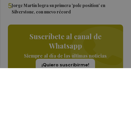
5
Jorge Martín logra su primera 'pole position' en
Silverstone, con nuevo récord
Suscríbete al canal de
Whatsapp
Siempre al día de las últimas noticias
¡Quiero suscribirme!