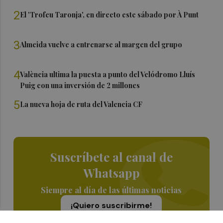
2
El 'Trofeu Taronja', en directo este sábado por À Punt
3
Almeida vuelve a entrenarse al margen del grupo
4
València ultima la puesta a punto del Velódromo Lluís
Puig con una inversión de 2 millones
5
La nueva hoja de ruta del Valencia CF
Suscríbete al canal de
Whatsapp
Siempre al día de las últimas noticias
¡Quiero suscribirme!