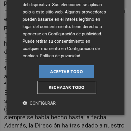
plantilla una serie de actos inadmisibles.
del dispositivo. Sus elecciones se aplican
Hace unos días sufrimos un acto vandálico, al
solo a este sitio web. Algunos proveedores
encontrarse varios futbolistas las
ruedas
pueden basarse en el interés legítimo en
pinchadas de sus coches
en La Ciudad
lugar del consentimiento; tiene derecho a
oponerse en
Configuración de publicidad
.
Deportiva Olímpica Camilo Cano. El club no
Puede retirar su consentimiento en
hizo ninguna manifestación pública de
cualquier momento en
Configuración de
denuncia.
cookies
.
Política de privacidad
El club nos comunicó hace días que
al
futbolista que quiera marcharse
, se le
ACEPTAR TODO
abonará el dinero que se le adeude hasta la
fecha de su renuncia.
RECHAZAR TODO
El club ha comunicado al utillero que no nos
suministre
ropa de abrigo para entrenar
CONFIGURAR
(sudaderas y camisetas térmicas), como
siempre se había hecho hasta la fecha.
Además, la Dirección ha trasladado a nuestro