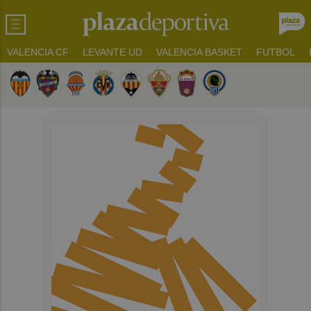
VALENCIA CF
LEVANTE UD
VALENCIA BASKET
FUTBOL