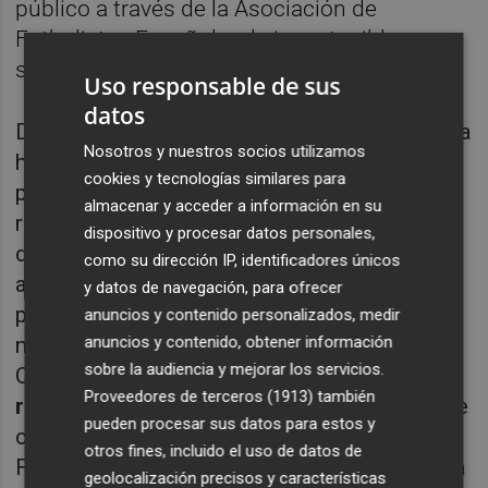
público a través de la Asociación de
Futbolistas Españoles, la insostenible
situación en la que nos encontramos.
Uso responsable de sus
datos
Durante los últimos meses de esta temporada
Nosotros y nuestros socios utilizamos
hemos sufrido importantes
retrasos
en el
cookies y tecnologías similares para
pago de nuestros
salarios
, lo que ha
almacenar y acceder a información en su
repercutido negativamente en nuestro día a
dispositivo y procesar datos personales,
día y en el de nuestras familias. Se nos
como su dirección IP, identificadores únicos
adeudan varias mensualidades, viviendo los
y datos de navegación, para ofrecer
problemas más graves en la actualidad, pues
anuncios y contenido personalizados, medir
anuncios y contenido, obtener información
no hemos percibido
las 3 ultimas nóminas
.
sobre la audiencia y mejorar los servicios.
Creemos que el club está adoptando
Proveedores de terceros (1913)
también
represalias contra los jugadores
después de
pueden procesar sus datos para estos y
confirmarse el descenso a Tercera
otros fines, incluido el uso de datos de
Federación la pasada temporada, sufriendo la
geolocalización precisos y características