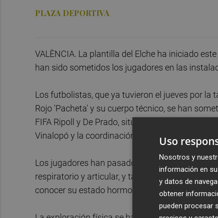
PLAZA DEPORTIVA
VALÈNCIA. La plantilla del Elche ha iniciado es
han sido sometidos los jugadores en las instalac
Los futbolistas, que ya tuvieron el jueves por l
Rojo 'Pacheta' y su cuerpo técnico, se han somet
FIFA Ripoll y De Prado, situado en el gimnasio de
Vinalopó y la coordinación de los servicios médic
Uso respons
Nosotros y nuestr
Los jugadores han pasado un reconocimiento méd
información en su 
respiratorio y articular, y también se les ha pra
y datos de navega
conocer su estado hormonal.
obtener informació
pueden procesar su
La exploración física se ha completado con un e
precisos y caracte