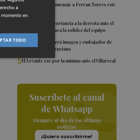
2
Foios rendirá homenaje a Ferran Torres este
derecho a
viernes
ier momento en
3
Sotelo resta importancia a la derrota ante el
Villarreal y destaca la solidez del equipo
PTAR TODO
4
Ferran Torres será imagen y embajador de
con
la Comunitat Valenciana
5
El Levante cae por la mínima ante el Villarreal
Suscríbete al canal
de Whatsapp
Siempre al día de las últimas
noticias
¡Quiero suscribirme!