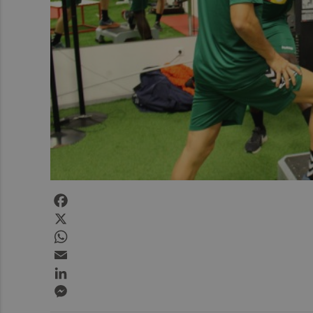
Facebook
X
WhatsApp
Email
LinkedIn
Messenger