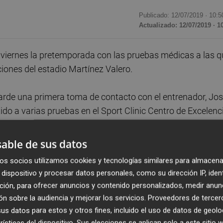
Publicado: 12/07/2019 ·
10:5
Actualizado: 12/07/2019 · 1
te viernes la pretemporada con las pruebas médicas a las 
iones del estadio Martínez Valero.
a tarde una primera toma de contacto con el entrenador, Jo
ido a varias pruebas en el Sport Clinic Centro de Excelenc
l estadio, con la colaboración del Hospital Universitario de
os del club.
able de sus datos
os socios utilizamos cookies y tecnologías similares para almacena
ico completo, que incluye un estudio cardiológico,
dispositivo y procesar datos personales, como su dirección IP, iden
cticado pruebas de función hepática, renal y análisis para
ción, para ofrecer anuncios y contenido personalizados, medir anun
n sobre la audiencia y mejorar los servicios.
Proveedores de tercer
s datos para estos y otros fines, incluido el uso de datos de geolo
studio antropométrico para valorar la composición corpor
rísticas del dispositivo. Sus elecciones se aplican solo a este sitio