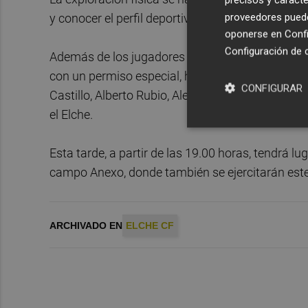
proveedores pueden
y conocer el perfil deportivo de los futbolistas, s
oponerse en
Confi
Configuración de 
Además de los jugadores profesionales del prime
con un permiso especial, han sido sometidos a 
CONFIGURAR
Castillo, Alberto Rubio, Alejandro Satoca, Jero 
el Elche.
Esta tarde, a partir de las 19.00 horas, tendrá l
campo Anexo, donde también se ejercitarán este 
ARCHIVADO EN
ELCHE CF