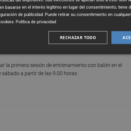
 basarse en el interés legítimo en lugar del consentimiento; tiene 
egún ha explicado el club ilicitano.
guración de publicidad
. Puede retirar su consentimiento en cualqu
cookies
.
Política de privacidad
r equipo, entre los que no se encuentra Claudio Medina,
las pruebas los canteranos César, Nacho Ramón, Luis
RECHAZAR TODO
ACE
Rocamora y Óscar Gil, quienes realizarán la pretemporada 
ugar la primera sesión de entrenamiento con balón en el
sábado a partir de las 9.00 horas.