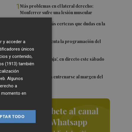
1
Más problemas en el lateral derecho:
Monferrer sufre una lesión muscular
2
Awa Fam deja más certezas que dudas en la
WNBA
3
El Valencia presenta la programación del
r y acceder a
Trofeu Taronja
tificadores únicos
cios y contenido,
4
El 'Trofeu Taronja', en directo este sábado
s
os (1913)
también
por À Punt
a
calización
5
Almeida vuelve a entrenarse al margen del
 web. Algunos
grupo
derecho a
ier momento en
Suscríbete al canal
sin
PTAR TODO
de Whatsapp