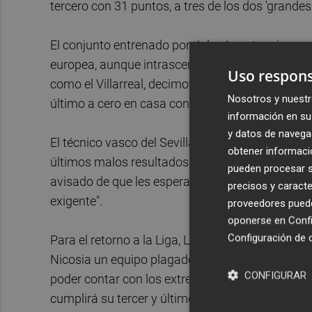
tercero con 31 puntos, a tres de los dos 'grandes
El conjunto entrenado por Julen Lopetegui neces
europea, aunque intrascendente a efectos clasifi
Uso respons
como el Villarreal, decimotercero con 19 puntos t
Nosotros y nuestr
último a cero en casa contra el Atlético de Madri
información en su 
y datos de navega
El técnico vasco del Sevilla desconfía, en todo c
obtener informació
últimos malos resultados, en partidos en los que
pueden procesar su
avisado de que les espera "uno de los rivales co
precisos y caracte
exigente".
proveedores pueden
oponerse en
Confi
Configuración de 
Para el retorno a la Liga, Lopetegui volverá a util
Nicosia un equipo plagado de habituales suplen
CONFIGURAR
poder contar con los extremos Manuel Agudo 'Nol
cumplirá su tercer y último partido de sanción tr