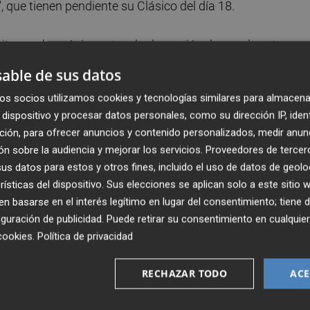
', que tienen pendiente su Clásico del día 18.
ita recobrar ánimos tras la decepción de esa derrota
catorios, y qué mejor que hacerlo ante un rival de fuste
able de sus datos
ras seis partidos sin ganar (4 derrotas y 2 empates, el
os socios utilizamos cookies y tecnologías similares para almacena
d).
dispositivo y procesar datos personales, como su dirección IP, iden
ción, para ofrecer anuncios y contenido personalizados, medir anun
aso, de la mala clasificación de los castellonenses y de su
n sobre la audiencia y mejorar los servicios.
Proveedores de tercer
 dijo que manejó bien pese a no hallar ningún premio, y h
s datos para estos y otros fines, incluido el uso de datos de geolo
n más calidad de la Liga", con lo que prevé un choque "muy
rísticas del dispositivo. Sus elecciones se aplican solo a este sitio
 basarse en el interés legítimo en lugar del consentimiento; tiene 
guración de publicidad
. Puede retirar su consentimiento en cualqu
cookies
.
Política de privacidad
izar a los jugadores de su primera línea, tras alinear en
tes, como hasta ahora ha hecho en Europa, pese a seguir 
RECHAZAR TODO
ACE
ito', lesionado, y el argentino Lucas Ocampos, que
as su expulsión en Valladolid.