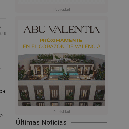
6
6:48
.
aba
lo
Últimas Noticias