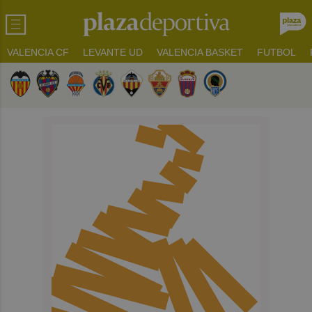
VALENCIA CF
LEVANTE UD
VALENCIA BASKET
FUTBOL