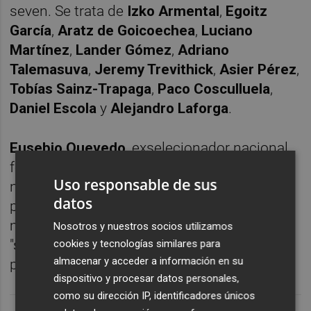
seven. Se trata de
Izko Armental
,
Egoitz
García
,
Aratz de Goicoechea
,
Luciano
Martínez
,
Lander Gómez
,
Adriano
Talemasuva
,
Jeremy Trevithick
,
Asier Pérez
,
Tobías Sainz-Trapaga
,
Paco Cosculluela
,
Daniel
Escola
y
Alejandro Laforga
.
Eusebio Quevedo
, exselecionador nacional
femenino, y
Gorka Bueno
, seleccionador
Uso responsable de sus
nacional sub-18, entrenan al equipo. El
datos
primero calificaba como "una experiencia
maravillosa" la oportunidad y se mostraba
Nosotros y nuestros socios utilizamos
"seguro de que van a dejar muy alto en
cookies y tecnologías similares para
almacenar y acceder a información en su
pabellón".
dispositivo y procesar datos personales,
como su dirección IP, identificadores únicos