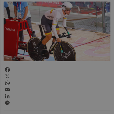
Facebook
X
WhatsApp
Email
LinkedIn
Messenger