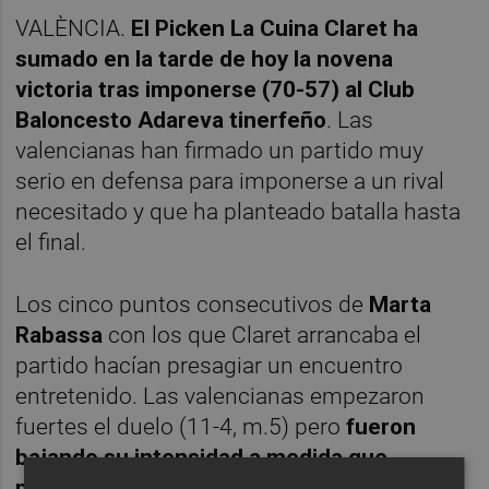
VALÈNCIA.
El Picken La Cuina Claret ha
sumado en la tarde de hoy la novena
victoria tras imponerse (70-57) al Club
Baloncesto Adareva tinerfeño
. Las
valencianas han firmado un partido muy
serio en defensa para imponerse a un rival
necesitado y que ha planteado batalla hasta
el final.
Los cinco puntos consecutivos de
Marta
Rabassa
con los que Claret arrancaba el
partido hacían presagiar un encuentro
entretenido. Las valencianas empezaron
fuertes el duelo (11-4, m.5) pero
fueron
bajando su intensidad a medida que
pasaban los minutos
(15-13, final del primer