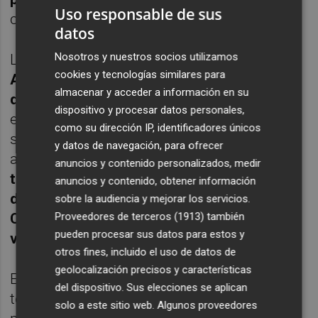
Uso responsable de sus
cuarto).
datos
Nosotros y nuestros socios utilizamos
La aportación interior de
Adijat
cookies y tecnologías similares para
Adams
ayudó a superar el momento de
almacenar y acceder a información en su
dudas
que Adareva infringió en las amarillas
dispositivo y procesar datos personales,
entre el final del primer y el inicio del
como su dirección IP, identificadores únicos
segundo cuarto, con puntos en la zona que
y datos de navegación, para ofrecer
abrieron el melón de la defensa canaria.
Un
anuncios y contenido personalizados, medir
triple de Maribel Barzola remató un parcial
anuncios y contenido, obtener información
de 9-0 que permitió a Picken La Cuina
sobre la audiencia y mejorar los servicios.
Proveedores de terceros (1913)
también
Claret marcharse con seis puntos de
pueden procesar sus datos para estos y
ventaja al descanso (31-25)
.
otros fines, incluido el uso de datos de
geolocalización precisos y características
El equipo amarillo saltó a la cancha en el
del dispositivo. Sus elecciones se aplican
tercer cuarto decidido a resolver el partido
solo a este sitio web. Algunos proveedores