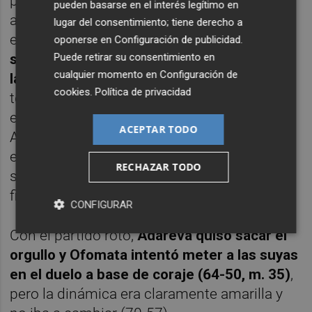
por la vía rápida. Intensidad y acierto para
pueden basarse en el interés legítimo en
asentar los cimientos de una nueva victoria
lugar del consentimiento; tiene derecho a
en casa.
Bea Royo fue la estilete de las
oponerse en
Configuración de publicidad
.
Puede retirar su consentimiento en
suyas con dos triples que desencadenaron
cualquier momento en
Configuración de
la tormenta amarilla (41-29, m.25)
. Una
cookies
.
Política de privacidad
tormenta perfecta, milimétricamente
ejecutada para romper los esquemas de un
ACEPTAR TODO
Adareva sobrepasado. Como hacer lo justo
en forma y tiempo para que nada vuelva a
RECHAZAR TODO
ser igual y todo juegue a tu favor (56 -38,
final del tercer cuarto).
CONFIGURAR
Con el partido roto,
Adareva quiso sacar el
orgullo y Ofomata intentó meter a las suyas
en el duelo a base de coraje (64-50, m. 35)
,
pero la dinámica era claramente amarilla y