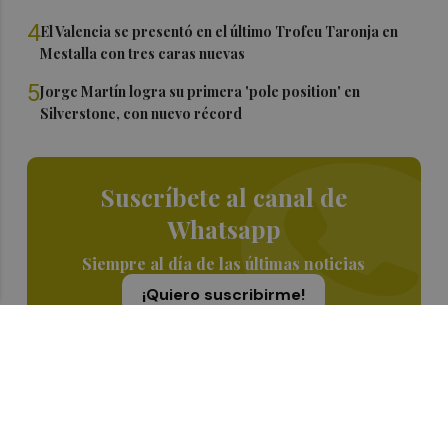
4
El Valencia se presentó en el último Trofeu Taronja en
Mestalla con tres caras nuevas
5
Jorge Martín logra su primera 'pole position' en
Silverstone, con nuevo récord
Suscríbete al canal de
Whatsapp
Siempre al día de las últimas noticias
¡Quiero suscribirme!