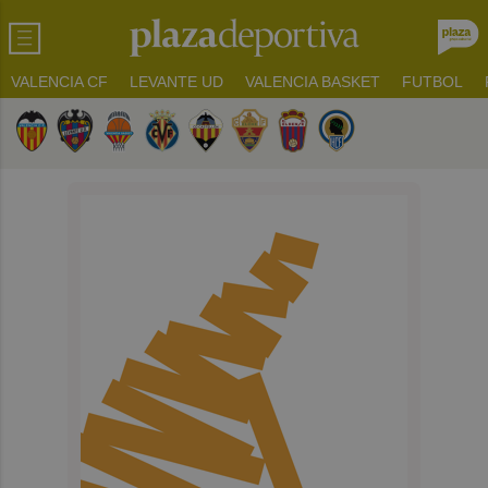
VALENCIA CF
LEVANTE UD
VALENCIA BASKET
FUTBOL