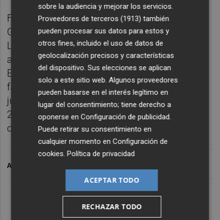
sobre la audiencia y mejorar los servicios.
Finalmente, en la ruta C se disputarán el
Proveedores de terceros (1913)
también
Georgia-Luxemburgo y el Grecia-Kazajistán.
pueden procesar sus datos para estos y
otros fines, incluido el uso de datos de
La rival de España en la fase de clasificación
geolocalización precisos y características
agota sus opciones de estar en una
del dispositivo. Sus elecciones se aplican
Eurocopa de forma independiente, y es la
solo a este sitio web. Algunos proveedores
favorita para estar en la final por la plaza
pueden basarse en el interés legítimo en
junto a los campeones de la competición en
lugar del consentimiento; tiene derecho a
2004, y que sin embargo no juega una EURO
oponerse en
Configuración de publicidad
.
desde 2012.
Puede retirar su consentimiento en
cualquier momento en
Configuración de
cookies
.
Política de privacidad
ARCHIVADO EN
ACEPTAR TODO
RECHAZAR TODO