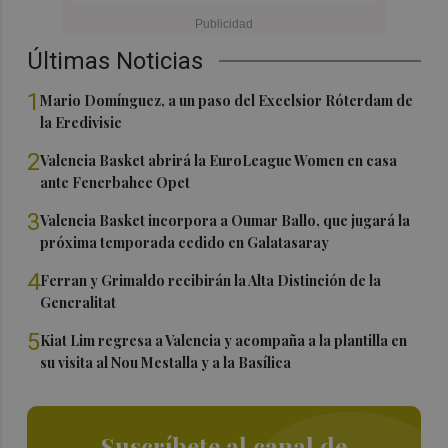
Últimas Noticias
1
Mario Domínguez, a un paso del Excelsior Róterdam de
la Eredivisie
2
Valencia Basket abrirá la EuroLeague Women en casa
ante Fenerbahce Opet
3
Valencia Basket incorpora a Oumar Ballo, que jugará la
próxima temporada cedido en Galatasaray
4
Ferran y Grimaldo recibirán la Alta Distinción de la
Generalitat
5
Kiat Lim regresa a Valencia y acompaña a la plantilla en
su visita al Nou Mestalla y a la Basílica
Suscríbete al canal de