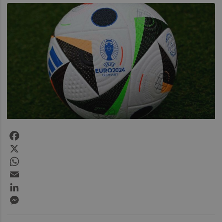
Facebook
X
WhatsApp
Email
LinkedIn
Messenger