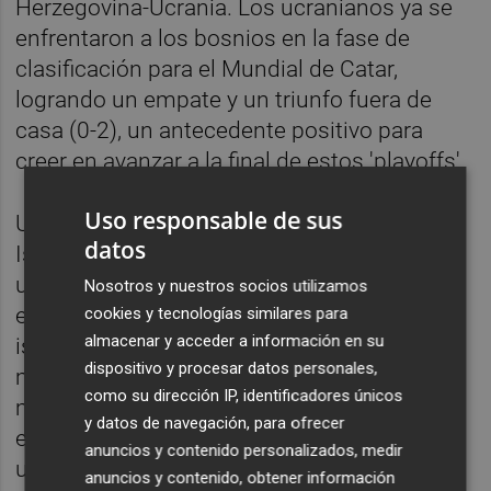
Herzegovina-Ucrania. Los ucranianos ya se
enfrentaron a los bosnios en la fase de
clasificación para el Mundial de Catar,
logrando un empate y un triunfo fuera de
casa (0-2), un antecedente positivo para
creer en avanzar a la final de estos 'playoffs'.
Uso responsable de sus
Un triunfo les permitiría medirse a Israel o
datos
Islandia, que protagonizan la otra semifinal,
un duelo que tradicionalmente acabó en
Nosotros y nuestros socios utilizamos
empate -tres de los últimos cinco-. Los
cookies y tecnologías similares para
almacenar y acceder a información en su
israelíes sueñan con su primera Eurocopa,
dispositivo y procesar datos personales,
mientras que los islandeses, ya lejos de su
como su dirección IP, identificadores únicos
mejor generación, pretenden vivir de nuevo
y datos de navegación, para ofrecer
el sueño de la EURO 2016, debutando con
anuncios y contenido personalizados, medir
unos meritorios cuartos de final.
anuncios y contenido, obtener información