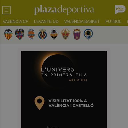
VALENCIA CF
LEVANTE UD
VALENCIA BASKET
FUTBOL