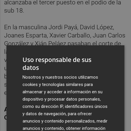
alcanzaba el tercer puesto en el podio de la
sub 18.
En la masculina Jordi Payá, David López,
Joanes Esparta, Xavier Carballo, Juan Carlos
González y Xián Peláez pasaban el corte de
las semifinales la mañana del sábado. La
Uso responsable de sus
victoria ha sido para
Jordi Payáque
firma
datos
una final en la completaba dos de los cuatro
bloques.
David López
se proclama
Nosotros y nuestros socios utilizamos
subcampeón.
Joanes Esparta
se hacía con
cookies y tecnologías similares para
el tercer puesto en podio de la competición.
almacenar y acceder a información en su
dispositivo y procesar datos personales,
como su dirección IP, identificadores únicos
Alberto Ginés y Lucía Sempere ganan el
y datos de navegación, para ofrecer
Campeonato de España de Bloque 2022
anuncios y contenido personalizados, medir
anuncios y contenido, obtener información