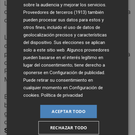
La mañana del domingo se reservaba para
sobre la audiencia y mejorar los servicios.
completar unos los Campeonatos de España
Proveedores de terceros (1913)
también
de Bloque.
pueden procesar sus datos para estos y
otros fines, incluido el uso de datos de
geolocalización precisos y características
La competitividad en la semifinal femenina
del dispositivo. Sus elecciones se aplican
de la mañana del domingo ha sido altísima,
solo a este sitio web. Algunos proveedores
pero solo seis chicas podían pasar a la ronda
pueden basarse en el interés legítimo en
definitiva. Finalmente fueron Iziar Martínez,
lugar del consentimiento; tiene derecho a
Rebeca Pérez, Aida Torres, Lucía Sempere,
oponerse en
Configuración de publicidad
.
Michelle Paola y Lucía Miranda.
Puede retirar su consentimiento en
cualquier momento en
Configuración de
cookies
.
Política de privacidad
En la final disputada la tarde del domingo,
bloques muy gestuales y con pasos en
ACEPTAR TODO
general muy dinámicos que han sido
difíciles de encadenar a un pegue.
Lucía
RECHAZAR TODO
Sempere
ha sido la mejor al resolver dos de