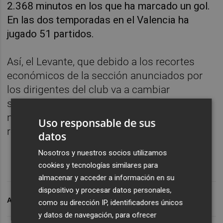
2.368 minutos en los que ha marcado un gol.
En las dos temporadas en el Valencia ha
jugado 51 partidos.
Así, el Levante, que debido a los recortes
económicos de la sección anunciados por
los dirigentes del club va a cambiar
significativamente su plantilla, tiene fijado el
nombre de María Molina como uno de los
Uso responsable de sus
refuerzos del próximo curso
datos
Nosotros y nuestros socios utilizamos
cookies y tecnologías similares para
almacenar y acceder a información en su
dispositivo y procesar datos personales,
ARCHIVADO EN
LEVANTE UD
PLAZA GRANOTA
como su dirección IP, identificadores únicos
y datos de navegación, para ofrecer