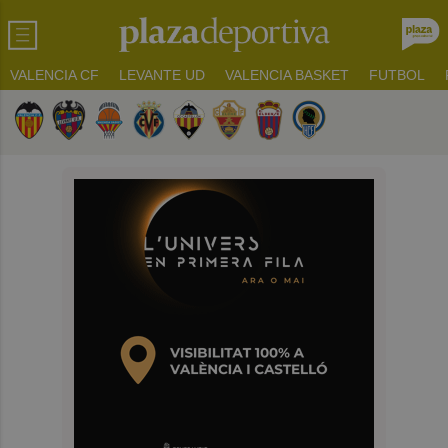
VALENCIA CF
LEVANTE UD
VALENCIA BASKET
FUTBOL