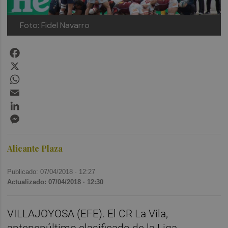
Foto: Fidel Navarro
Facebook
X
WhatsApp
Email
LinkedIn
Messenger
Alicante Plaza
Publicado: 07/04/2018 ·
12:27
Actualizado: 07/04/2018 · 12:30
VILLAJOYOSA (EFE). El CR La Vila,
antepenúltimo clasificado de la Liga