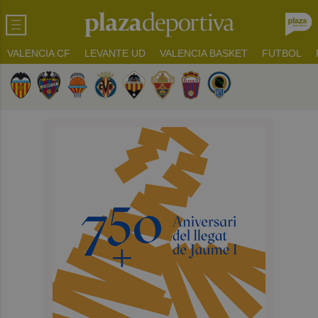
VALENCIA CF
LEVANTE UD
VALENCIA BASKET
FUTBOL