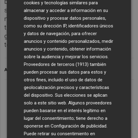
buscar la victoria que nos dé la tranquilidad
cookies y tecnologías similares para
sin pensar en los demás. Nuestra
almacenar y acceder a información en su
motivación debe imponerse", comentó el
dispositivo y procesar datos personales,
como su dirección IP, identificadores únicos
técnico argentino, cuyo equipo solo ha
y datos de navegación, para ofrecer
ganado un partido a domicilio en toda la
anuncios y contenido personalizados, medir
temporada.
anuncios y contenido, obtener información
sobre la audiencia y mejorar los servicios.
Proveedores de terceros (1913)
también
ARCHIVADO EN
CR LA VILA
pueden procesar sus datos para estos y
otros fines, incluido el uso de datos de
geolocalización precisos y características
del dispositivo. Sus elecciones se aplican
solo a este sitio web. Algunos proveedores
pueden basarse en el interés legítimo en
lugar del consentimiento; tiene derecho a
oponerse en
Configuración de publicidad
.
Puede retirar su consentimiento en