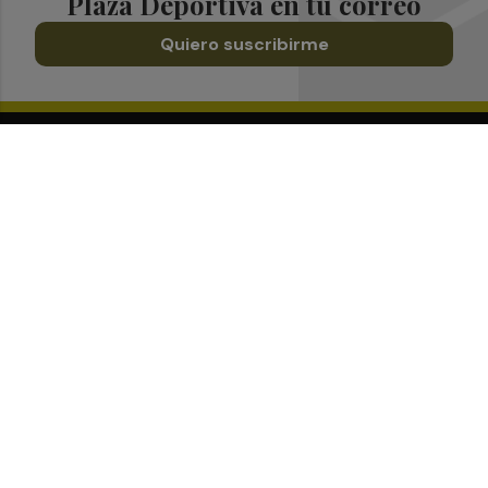
Plaza Deportiva en tu correo
Quiero suscribirme
Suscríbete al Boletín
Todos los días a primera hora en tu email
¡Quiero suscribirme!
Síguenos en redes
Plaza Deportiva, desde cualquier medio