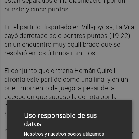
están separados en la clasificación por un
puesto y cinco puntos.
En el partido disputado en Villajoyosa, La Vila
cayó derrotado solo por tres puntos (19-22)
en un encuentro muy equilibrado que se
resolvió en los últimos minutos.
El conjunto que entrena Hernán Quirelli
afronta este partido como una final y en un
buen momento de juego, a pesar de la
decepción que supuso la derrota por la
mínima la pasada jornada como local ante el
Sanitas Alcobendas.
Uso responsable de sus
datos
"Tenemos que pensar en nosotros mismos y
Nosotros y nuestros socios utilizamos