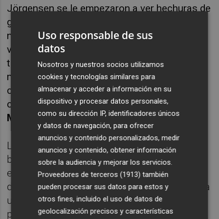
Jörgensen se le empezaron a ver hechuras de
gran portero, por lo que el Submarino decidió
Uso responsable de sus
no reforzar esa posición en el mercado
datos
veraniego. Así, Jörgensen comenzó la
temporada 2023/2024 como titular de la
Nosotros y nuestros socios utilizamos
mano de
Quique Setién
, que le dio toda su
cookies y tecnologías similares para
almacenar y acceder a información en su
confianza, y siguió siendo indiscutible tanto
dispositivo y procesar datos personales,
con
Pacheta
como posteriormente con
como su dirección IP, identificadores únicos
Marcelino
.
y datos de navegación, para ofrecer
anuncios y contenido personalizados, medir
Lo cierto es que la temporada de Jörgensen
anuncios y contenido, obtener información
bajo palos no fue para nada sencilla, ya que
sobre la audiencia y mejorar los servicios.
el Villarreal presentó el peor nivel defensivo
Proveedores de terceros (1913)
también
de los últimos años y en cada partido recibía
pueden procesar sus datos para estos y
otros fines, incluido el uso de datos de
una enorme cantidad de llegadas con
geolocalización precisos y características
peligro. Esto provocó que el guardameta