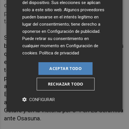
del dispositivo. Sus elecciones se aplican
danés terminara el curso como tercer
solo a este sitio web. Algunos proveedores
portero más goleado de la Liga con 63
pueden basarse en el interés legítimo en
tantos recibidos en 36 jornadas.
lugar del consentimiento; tiene derecho a
oponerse en
Configuración de publicidad
.
Sin embargo, se fue ganando al público a
Puede retirar su consentimiento en
base de buenas actuaciones y partidos en los
cualquier momento en
Configuración de
cookies
.
Política de privacidad
que, de no ser por él, el Villarreal hubiera
encajado todavía más goles. De hecho,
ACEPTAR TODO
terminó la Liga como portero con más
paradas del campeonato con un total de 143,
RECHAZAR TODO
a una media de 4 por partido disputado.
Especialmente destacadas fueron sus
CONFIGURAR
actuaciones en el 0-0 en el Coliseum de
Getafe y en la victoria por 3-1 en La Cerámica
ante Osasuna.