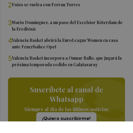
2
Foios se vuelca con Ferran Torres
3
Mario Domínguez, a un paso del Excelsior Róterdam de
la Eredivisie
4
Valencia Basket abrirá la EuroLeague Women en casa
ante Fenerbahce Opet
5
Valencia Basket incorpora a Oumar Ballo, que jugará la
próxima temporada cedido en Galatasaray
Suscríbete al canal de
Whatsapp
Siempre al día de las últimas noticias
¡Quiero suscribirme!