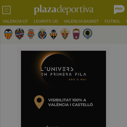
VALENCIA CF
LEVANTE UD
VALENCIA BASKET
FUTBOL