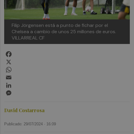
Filip Jörgensen está a punto de fichar por el
Chelsea a cambio de unos 25 millones de euros.
VILLARREAL CF
Facebook
X
WhatsApp
Email
LinkedIn
Messenger
David Costarrosa
Publicado: 29/07/2024 ·
16:09