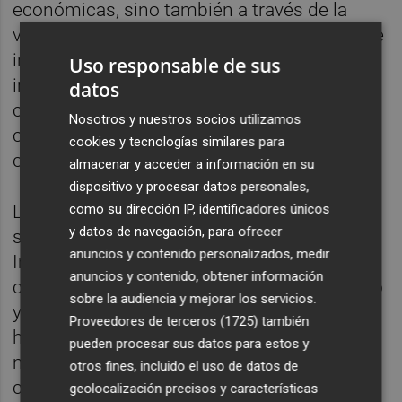
económicas, sino también a través de la
visibilidad que LaLiga tiene a nivel nacional e
internacional y con el apoyo en el
Uso responsable de sus
intercambio de conocimiento tecnológico,
datos
con LaLigaSportsTV (la OTT de LaLiga)
Nosotros y nuestros socios utilizamos
como el principal ejemplo de esta
cookies y tecnologías similares para
colaboración.
almacenar y acceder a información en su
dispositivo y procesar datos personales,
como su dirección IP, identificadores únicos
La entrada de CVC Capital Partners como
y datos de navegación, para ofrecer
socio industrial a través del proyecto LaLiga
anuncios y contenido personalizados, medir
Impulso, así como la responsabilidad de los
anuncios y contenido, obtener información
clubes españoles en la contención del gasto
sobre la audiencia y mejorar los servicios.
y el cumplimiento del Control Económico,
Proveedores de terceros (1725)
también
han sido "hitos" de suma importancia para
pueden procesar sus datos para estos y
mantener la estabilidad financiera y
otros fines, incluido el uso de datos de
competitiva de LaLiga, y que ésta pueda
geolocalización precisos y características