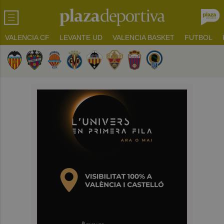
VALENCIA CF
LEVANTE UD
VALENCIA BASKET
FUTBOL