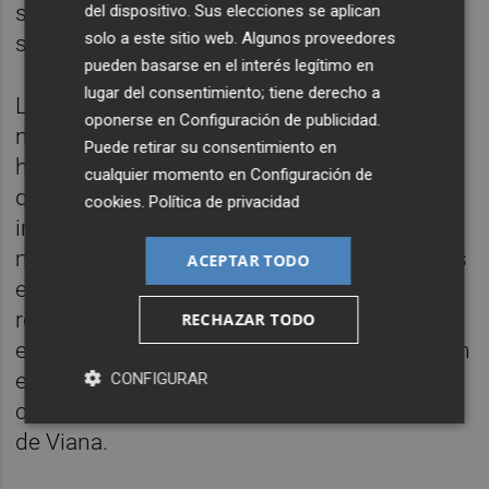
seguir ayudando a todo el deporte español,
del dispositivo. Sus elecciones se aplican
solo a este sitio web. Algunos proveedores
señala la patronal de clubes.
pueden basarse en el interés legítimo en
lugar del consentimiento; tiene derecho a
LaLiga es la única competición europea que
oponerse en
Configuración de publicidad
.
no ha necesitado de ayudas públicas para
Puede retirar su consentimiento en
hacer frente a la crisis por la pandemia en la
cualquier momento en
Configuración de
que todas las ligas nacionales han sufrido
cookies
.
Política de privacidad
importantes pérdidas económicas y en
muchos casos han recibido ayudas públicas
ACEPTAR TODO
en forma de préstamos, aprobación de
rebajas o prórrogas para el pago de sueldos
RECHAZAR TODO
e, incluso, deducciones en los impuestos. En
esta época, LaLiga duplicó su compromiso
CONFIGURAR
con el CSD y la RFEF a través de los Pactos
de Viana.