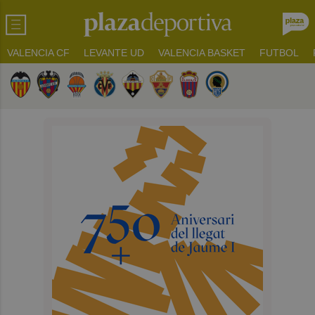
VALENCIA CF
LEVANTE UD
VALENCIA BASKET
FUTBOL