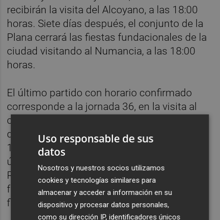
recibirán la visita del Alcoyano, a las 18:00
horas. Siete días después, el conjunto de la
Plana cerrará las fiestas fundacionales de la
ciudad visitando al Numancia, a las 18:00
horas.
El último partido con horario confirmado
corresponde a la jornada 36, en la visita al
campo del Real Murcia. Ese partido se
disputará el domingo, 14 de mayo, a las
Uso responsable de sus
18:00 horas. Después, el Castellón jugará su
datos
último partido de Liga como local ante el
Nosotros y nuestros socios utilizamos
Real Unión el 20 o 21 de mayo y cerrará la
cookies y tecnologías similares para
fase regular visitando a la Real Sociedad B el
almacenar y acceder a información en su
fin de semana del 28 de mayo.
dispositivo y procesar datos personales,
como su dirección IP, identificadores únicos