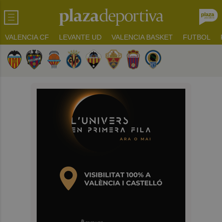
VALENCIA CF
LEVANTE UD
VALENCIA BASKET
FUTBOL