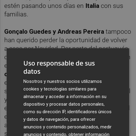
estén pasando unos días en
Italia
con sus
familias.
Gonçalo Guedes y Andreas Pereira
tampoco
han querido perder la oportunidad de volver
a casa por Navidad. Por parte del portugués,
compartió una foto en su perfil de Instagram
Uso responsable de sus
el día 25 comiendo en la que parece ser la
datos
casa familiar
del jugador. En el caso del
Nosotros y nuestros socios utilizamos
extremo belga, quiso felicitar las fiestas a
cookies y tecnologías similares para
sus seguidores con una foto junto a un árbol
almacenar y acceder a información en su
y regalos el día de
Nochebuena
. Aunque no
dispositivo y procesar datos personales,
especifica ninguna ubicación, lo más normal
como su dirección IP, identificadores únicos
es que el jugador valencianista haya
y datos de navegación, para ofrecer
aprovechado también para estar con sus
anuncios y contenido personalizados, medir
seres más queridos en
Bélgica
.
anuncios y contenido, obtener información