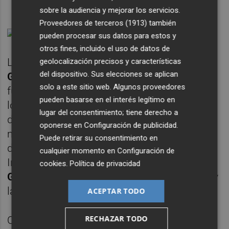
sobre la audiencia y mejorar los servicios.
Proveedores de terceros (1913)
también
pueden procesar sus datos para estos y
otros fines, incluido el uso de datos de
Los más hogareños, sin duda, son
Ezequiel
geolocalización precisos y características
del dispositivo. Sus elecciones se aplican
Garay y Jeison Murillo
. El central argentino
solo a este sitio web. Algunos proveedores
fue padre por segunda vez hace 12 días, por
pueden basarse en el interés legítimo en
lo que está pudiendo disfrutar durante unos
lugar del consentimiento; tiene derecho a
días de su bebé recién nacido, su hija y su
oponerse en
Configuración de publicidad
.
mujer. Embelesado por sus dos criaturas, el
Puede retirar su consentimiento en
defensa subió una
foto muy navideña
a su
cualquier momento en
Configuración de
Instagram. Su esposa, la televisiva
Tamara
cookies
.
Política de privacidad
Gorro
está en plena recuperación del parto y
la familia está descansando en casa.
ACEPTAR TODO
RECHAZAR TODO
Quien está también de recuperación es