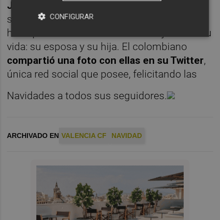
Jeison Murillo
por la hernia inguinal que
CONFIGURAR
sufrió el pasado noviembre, pero que no le
ha impedido estar con las dos mujeres de su
vida: su esposa y su hija. El colombiano
compartió una foto con ellas en su Twitter
,
única red social que posee, felicitando las
Navidades a todos sus seguidores.
ARCHIVADO EN
VALENCIA CF
NAVIDAD