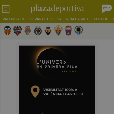
VALENCIA CF
LEVANTE UD
VALENCIA BASKET
FUTBOL