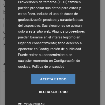
Proveedores de terceros (1913)
también
Valencia CF si lo considera oportuno. Con la
pueden procesar sus datos para estos y
baja de larga duración de Diakhaby, el
otros fines, incluido el uso de datos de
mercado solo ofrece la posibilidad de
geolocalización precisos y características
inscripción de jugadores que no tengan
del dispositivo. Sus elecciones se aplican
contrato en vigor con otro club. En el
solo a este sitio web. Algunos proveedores
pueden basarse en el interés legítimo en
mercado están centrales como Feddal,
lugar del consentimiento; tiene derecho a
Mustafi, Sakho o Rodrigo Caio, entre otros.
oponerse en
Configuración de publicidad
.
Puede retirar su consentimiento en
cualquier momento en
Configuración de
ARCHIVADO EN
VALENCIA CF
cookies
.
Política de privacidad
ACEPTAR TODO
RECHAZAR TODO
CONFIGURAR