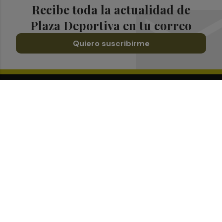
Recibe toda la actualidad de
Plaza Deportiva en tu correo
Quiero suscribirme
Suscríbete al Boletín
Todos los días a primera hora en tu email
¡Quiero suscribirme!
Síguenos en redes
Plaza Deportiva, desde cualquier medio