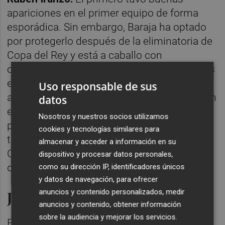
apariciones en el primer equipo de forma
esporádica. Sin embargo, Baraja ha optado
por protegerlo después de la eliminatoria de
Copa del Rey y está a caballo con
convocatorias en el primer equipo y minutos
en el filial. En el caso de Rubo, es otro de los
Uso responsable de sus
activos del club que está renovado y jugar en
datos
el primer equipo no es algo desconocido
Nosotros y nuestros socios utilizamos
para él. Ya debutó con Bordalás en la
cookies y tecnologías similares para
temporada 2021-2022 y este año jugó en
almacenar y acceder a información en su
Copa del Rey contra el Arosa como lateral
dispositivo y procesar datos personales,
derecho.
como su dirección IP, identificadores únicos
y datos de navegación, para ofrecer
anuncios y contenido personalizados, medir
Jugadores libres
anuncios y contenido, obtener información
sobre la audiencia y mejorar los servicios.
Es otra alternativa que está en la mesa del