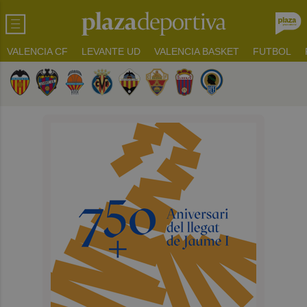
VALENCIA CF
LEVANTE UD
VALENCIA BASKET
FUTBOL