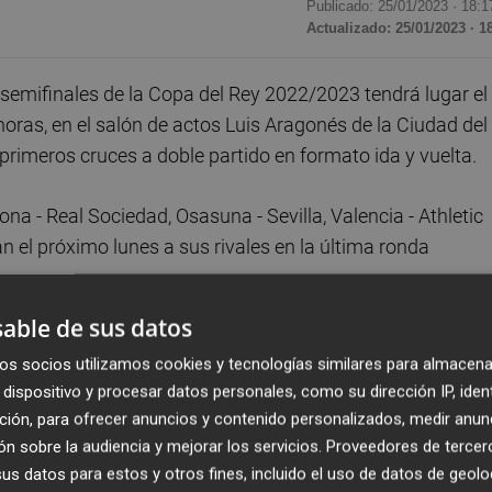
Publicado: 25/01/2023 ·
18:1
Actualizado: 25/01/2023 · 1
semifinales de la Copa del Rey 2022/2023 tendrá lugar el
horas, en el salón de actos Luis Aragonés de la Ciudad del
primeros cruces a doble partido en formato ida y vuelta.
na - Real Sociedad, Osasuna - Sevilla, Valencia - Athletic
n el próximo lunes a sus rivales en la última ronda
able de sus datos
s que los ocho equipos participantes suman un total de 9
os socios utilizamos cookies y tecnologías similares para almacena
nguna Copa en su palmarés. Doble emoción teniendo en
dispositivo y procesar datos personales, como su dirección IP, iden
dos de LaLiga Santander se quedarán fuera de la
ción, para ofrecer anuncios y contenido personalizados, medir anun
n sobre la audiencia y mejorar los servicios.
Proveedores de tercer
s datos para estos y otros fines, incluido el uso de datos de geolo