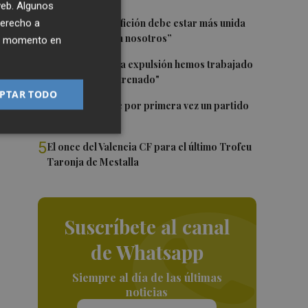
 web. Algunos
2
Diakhaby: “La afición debe estar más unida
derecho a
con el club y con nosotros”
ier momento en
3
Pepelu: "Hasta la expulsión hemos trabajado
como hemos entrenado"
PTAR TODO
4
Kiat Lim preside por primera vez un partido
en Mestalla
5
El once del Valencia CF para el último Trofeu
Taronja de Mestalla
Suscríbete al canal
de Whatsapp
Siempre al día de las últimas
noticias