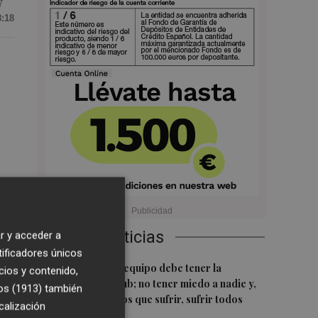
7
8:18
9
Últimas Noticias
r y acceder a
tificadores únicos
1
Luís Castro: "El equipo debe tener la
cios y contenido,
identidad del club; no tener miedo a nadie y,
os (1913)
también
cuando tengamos que sufrir, sufrir todos
calización
juntos”