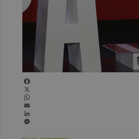
Facebook
X
WhatsApp
Email
LinkedIn
Messenger