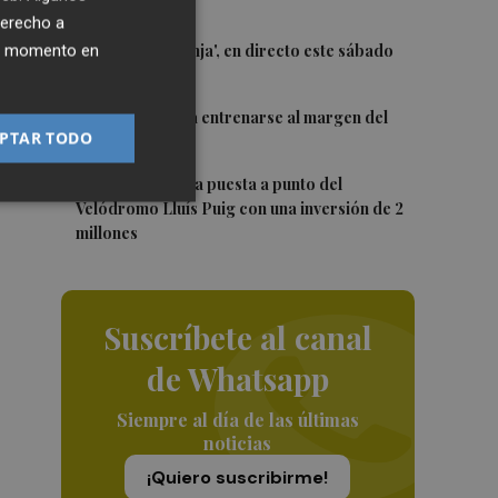
Trofeu Taronja
derecho a
3
El 'Trofeu Taronja', en directo este sábado
ier momento en
por À Punt
4
Almeida vuelve a entrenarse al margen del
PTAR TODO
grupo
5
València ultima la puesta a punto del
Velódromo Lluís Puig con una inversión de 2
millones
Suscríbete al canal
de Whatsapp
Siempre al día de las últimas
noticias
¡Quiero suscribirme!