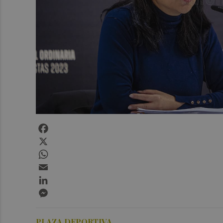
Facebook
X
WhatsApp
Email
LinkedIn
Messenger
PLAZA DEPORTIVA