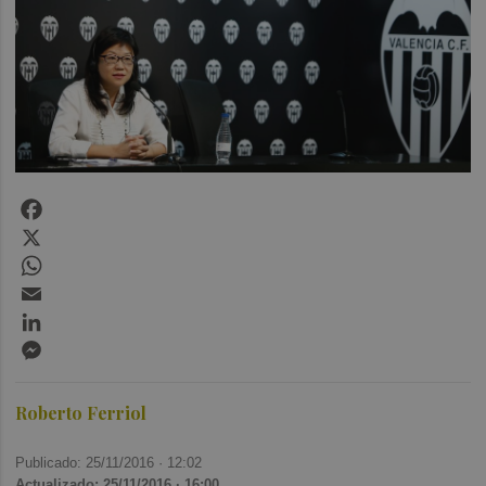
Facebook
X
WhatsApp
Email
LinkedIn
Messenger
Roberto Ferriol
Publicado: 25/11/2016 ·
12:02
Actualizado: 25/11/2016 · 16:00