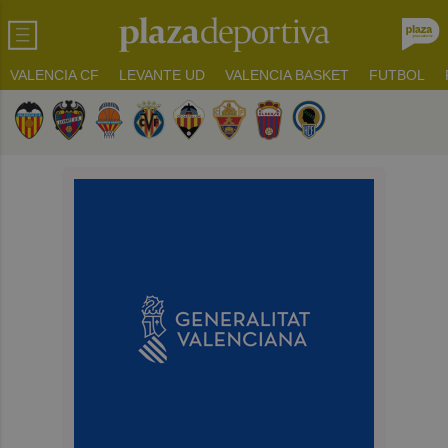
VALENCIA CF
LEVANTE UD
VALENCIA BASKET
FUTBOL