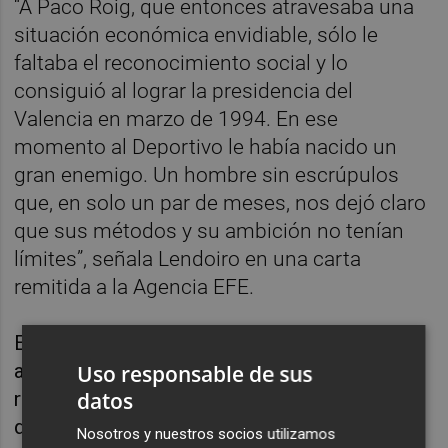
“A Paco Roig, que entonces atravesaba una
situación económica envidiable, sólo le
faltaba el reconocimiento social y lo
consiguió al lograr la presidencia del
Valencia en marzo de 1994. En ese
momento al Deportivo le había nacido un
gran enemigo. Un hombre sin escrúpulos
que, en solo un par de meses, nos dejó claro
que sus métodos y su ambición no tenían
límites”, señala Lendoiro en una carta
remitida a la Agencia EFE.
El exdirigente del SuperDepor también acusa
a los futbolistas del Valencia 1993-94 de
Uso responsable de sus
datos
repartirse “en las cercanías de Paterna” el
dinero que recibieron “en un área de servicio
Nosotros y nuestros socios utilizamos