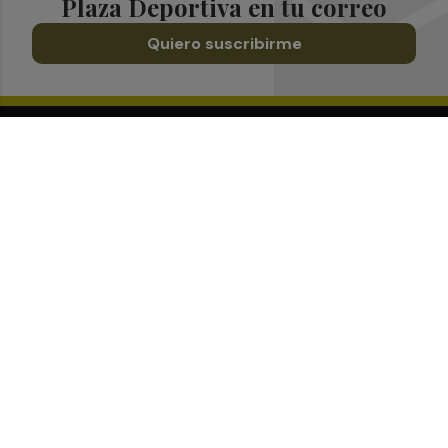
Plaza Deportiva en tu correo
Quiero suscribirme
Suscríbete al Boletín
Todos los días a primera hora en tu email
¡Quiero suscribirme!
Síguenos en redes
Plaza Deportiva, desde cualquier medio