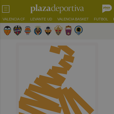
VALENCIA CF
LEVANTE UD
VALENCIA BASKET
FUTBOL