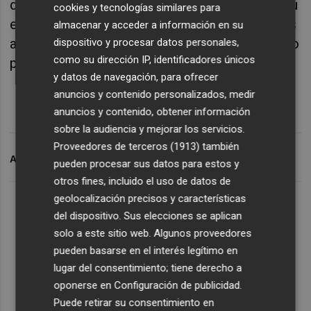
de la autopista AP-7” del FC Barcelona por su
cookies y tecnologías similares para
empate en Riazor, donde empataron sin goles
almacenar y acceder a información en su
ante el SuperDepor, que lloró el penalti fallado
dispositivo y procesar datos personales,
como su dirección IP, identificadores únicos
por Djukic ante González.
y datos de navegación, para ofrecer
anuncios y contenido personalizados, medir
anuncios y contenido, obtener información
sobre la audiencia y mejorar los servicios.
Proveedores de terceros (1913)
también
ARCHIVADO EN
VALENCIA CF
pueden procesar sus datos para estos y
otros fines, incluido el uso de datos de
geolocalización precisos y características
del dispositivo. Sus elecciones se aplican
solo a este sitio web. Algunos proveedores
pueden basarse en el interés legítimo en
lugar del consentimiento; tiene derecho a
oponerse en
Configuración de publicidad
.
Puede retirar su consentimiento en