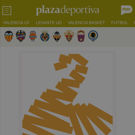
VALENCIA CF
LEVANTE UD
VALENCIA BASKET
FUTBOL