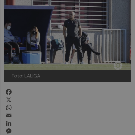
Foto: LALIGA
Facebook
X
WhatsApp
Email
LinkedIn
Messenger