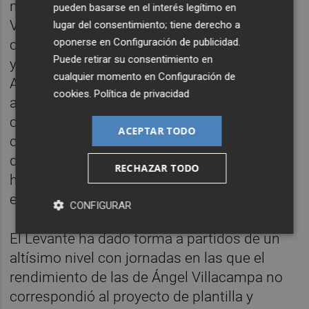
noviembre, antes del último parón por la
pueden basarse en el interés legítimo en
Ventana de selecciones, se impuso con
lugar del consentimiento; tiene derecho a
oponerse en
Configuración de publicidad
.
claridad al Madrid CFF (4-0). Pero a la vuelta,
Puede retirar su consentimiento en
ya en diciembre, el Levante cedió ante el
cualquier momento en
Configuración de
Atlético (2-1) y el Villarreal (1-2) y empató
cookies
.
Política de privacidad
ante el Alavés. No obstante, el partido
correspondiente a la jornada 15 para
ACEPTAR TODO
completar la primera vuelta el pasado 22 de
diciembre, que le medía al Rayo Vallecano
RECHAZAR TODO
hubo de aplazarse por casos de Covid-19 en
el equipo madrileño.
CONFIGURAR
El Levante ha dado forma a partidos de un
altísimo nivel con jornadas en las que el
rendimiento de las de Ángel Villacampa no
correspondió al proyecto de plantilla y