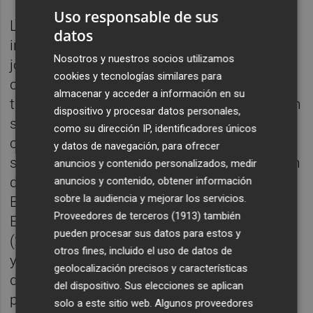
Uso responsable de sus
La dinámica del Levante ha sido más bien
datos
irregular. Solo ha logrado enlazar dos
Nosotros y nuestros socios utilizamos
jornadas seguidas ganando en lo que va de
cookies y tecnologías similares para
curso: fue mediado octubre con sendos
almacenar y acceder a información en su
triunfos ante el Valencia en el derbi (1-0) y en
dispositivo y procesar datos personales,
su visita a la Real Sociedad (0-1). Arrancó
como su dirección IP, identificadores únicos
con fuerza el campeonato con una victoria
y datos de navegación, para ofrecer
solvente ante el Real Madrid (4-0), siguió con
anuncios y contenido personalizados, medir
dos empates consecutivos ante Sevilla y
anuncios y contenido, obtener información
sobre la audiencia y mejorar los servicios.
Betis y luego encadenó un triunfo ante el
Proveedores de terceros (1913)
también
Eibar (5-0) con una derrota ante el Tenerife
pueden procesar sus datos para estos y
(2-0). Después de las victorias ante Valencia
otros fines, incluido el uso de datos de
y Real Sociedad, firmó tablas con el Sporting
geolocalización precisos y características
de Huelva, ganó a domicilio al Athletic (2-3),
del dispositivo. Sus elecciones se aplican
pero cayó ante el Barça (4-0). A finales de
solo a este sitio web. Algunos proveedores