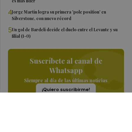
es más líder
4
Jorge Martín logra su primera 'pole position' en
Silverstone, con nuevo récord
5
Un gol de Bardeli decide el duelo entre el Levante y su
filial (1-0)
Suscríbete al canal de
Whatsapp
Siempre al día de las últimas noticias
¡Quiero suscribirme!