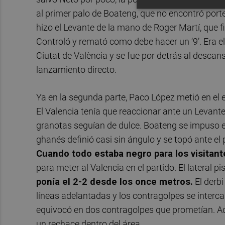
al primer palo de Boateng, que no encontró porte
hizo el Levante de la mano de Roger Martí, que f
Controló y remató como debe hacer un ‘9’. Era el 
Ciutat de València y se fue por detrás al descan
lanzamiento directo.
Ya en la segunda parte, Paco López metió en el e
El Valencia tenía que reaccionar ante un Levant
granotas seguían de dulce. Boateng se impuso en
ghanés definió casi sin ángulo y se topó ante el
Cuando todo estaba negro para los visitante
para meter al Valencia en el partido. El lateral p
ponía el 2-2 desde los once metros.
El derbi
líneas adelantadas y los contragolpes se interca
equivocó en dos contragolpes que prometían. Ade
un rechace dentro del área.