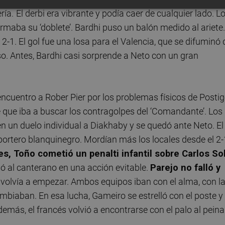
ría.
El derbi era vibrante y podía caer de cualquier lado. L
irmaba su ‘doblete’. Bardhi puso un balón medido al ariete.
2-1. El gol fue una losa para el Valencia, que se difuminó 
so. Antes, Bardhi casi sorprende a Neto con un gran
ncuentro a Rober Pier por los problemas físicos de Postig
e que iba a buscar los contragolpes del ‘Comandante’. Los
 un duelo individual a Diakhaby y se quedó ante Neto. El
 portero blanquinegro. Mordían más los locales desde el 2-
s, Toño cometió un penalti infantil sobre Carlos So
isó al canterano en una acción evitable.
Parejo
no falló y
 volvía a empezar. Ambos equipos iban con el alma, con l
mbiaban. En esa lucha, Gameiro se estrelló con el poste y
más, el francés volvió a encontrarse con el palo al peina