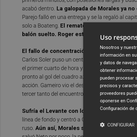
acabó dentro.
La galopada de Morales ya no 
Parejo falló en una entrega y se la regaló al cap
solo a Boateng.
El remate del delantero fue 
balón suelto. Roger estuvo atento al recha
Uso respons
Nosotros y nuestr
El fallo de concentración valencianista lo 
información en su 
Carlos Soler puso un centro perfecto para la ent
y datos de navega
el primer cuarto de hora y un derbi entretenido s
obtener informació
pronto al gol del cuadro azulgrana. El Valencia 
pueden procesar su
acción. Gameiro vio el desmarque de Rodrigo al 
precisos y caracte
proveedores pueden
tercer tanto del encuentro no llegó por pocos ce
oponerse en
Confi
Configuración de 
Sufría el Levante con los centros laterales
línea de fondo y centró a Gameiro. El francés no
CONFIGURAR
ruso.
Aún así, Morales seguía a lo suyo.
Reci
salvó Neto por poco, la pelota la ‘escupió’ el l