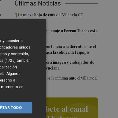
Últimas Noticias
1
ó
La nueva hoja de ruta del Valencia CF
el
2
Foios rendirá homenaje a Ferran Torres este
viernes
r y acceder a
3
Sotelo resta importancia a la derrota ante el
tificadores únicos
en
Villarreal y destaca la solidez del equipo
cios y contenido,
os (1725)
también
4
Ferran Torres será imagen y embajador de
calización
la Comunitat Valenciana
 web. Algunos
5
El Levante cae por la mínima ante el Villarreal
derecho a
ier momento en
 a
del
Suscríbete al canal
PTAR TODO
Se
zo