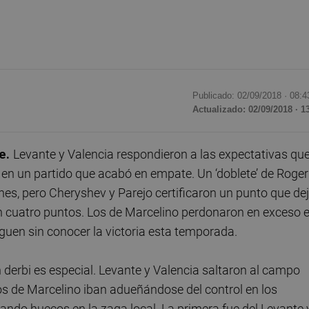
Publicado: 02/09/2018 ·
08:4
Actualizado: 02/09/2018 · 1
je.
Levante y Valencia respondieron a las expectativas qu
o en un partido que acabó en empate. Un ‘doblete’ de Roger
nes, pero Cheryshev y Parejo certificaron un punto que de
con cuatro puntos. Los de Marcelino perdonaron en exceso 
guen sin conocer la victoria esta temporada.
 derbi es especial. Levante y Valencia saltaron al campo
os de Marcelino iban adueñándose del control en los
ndo huecos en la zaga local. La primera fue del Levante 