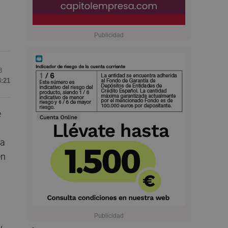
3
3:21
e
ja
en
y