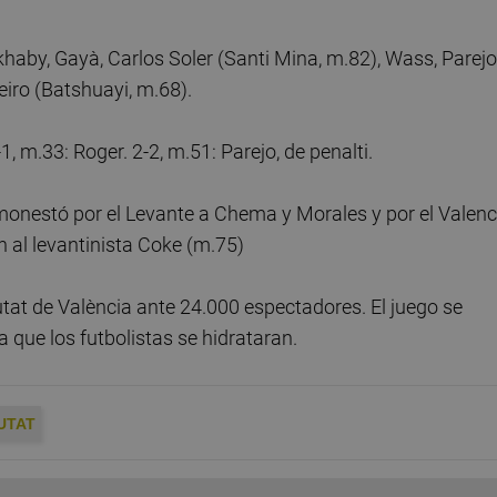
akhaby, Gayà, Carlos Soler (Santi Mina, m.82), Wass, Parejo
iro (Batshuayi, m.68).
1, m.33: Roger. 2-2, m.51: Parejo, de penalti.
onestó por el Levante a Chema y Morales y por el Valenc
 al levantinista Coke (m.75)
utat de València ante 24.000 espectadores. El juego se
 que los futbolistas se hidrataran.
UTAT