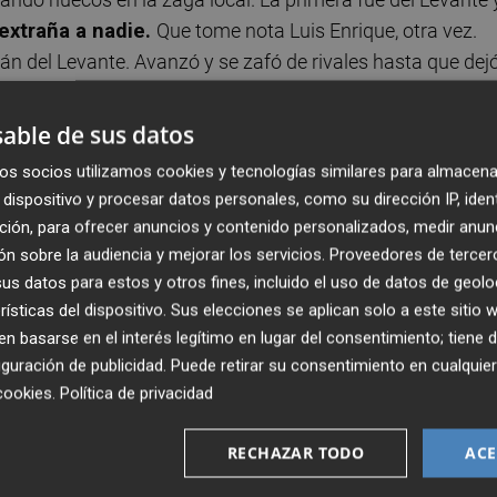
extraña a nadie.
Que tome nota Luis Enrique, otra vez.
itán del Levante. Avanzó y se zafó de rivales hasta que dej
blando, pero Neto estuvo muy desafortunado y dejó 
ce y puso el 1-0 en el marcador.
able de sus datos
os socios utilizamos cookies y tecnologías similares para almacena
solventó Cheryshev.
Los fichajes ya suman con goles.
dispositivo y procesar datos personales, como su dirección IP, iden
rada del ruso, que batió a Oier con un buen cabezazo. 1-1 
ción, para ofrecer anuncios y contenido personalizados, medir anun
e vivía en Orriols. Salía airoso el Valencia respondiendo
n sobre la audiencia y mejorar los servicios.
Proveedores de tercer
estuvo a un paso de culminar la remontada en la siguiente
s datos para estos y otros fines, incluido el uso de datos de geolo
segundo palo. El hispanobrasileño tocó con la cabeza y el
rísticas del dispositivo. Sus elecciones se aplican solo a este sitio
 basarse en el interés legítimo en lugar del consentimiento; tiene 
ntímetros.
guración de publicidad
. Puede retirar su consentimiento en cualqu
cookies
.
Política de privacidad
.
El Valencia hacía daño por los costados. Cheryshev llegó
 conectó bien su disparo, llevaba mucha potencia el pase 
RECHAZAR TODO
ACE
bió dentro del área y buscó la escuadra al segundo palo. 
arguero. La respuesta del Levante se prolongó con un cabeza