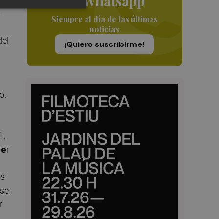
de Whatsapp
o
Siempre al día de las últimas
noticias
del
¡Quiero suscribirme!
o.
1.
le
r
as
 se
r