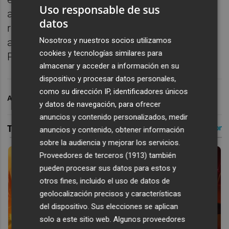
Uso responsable de sus
antepenúltimo puesto de LaLiga EA Sports,
datos
respectivamente, es fundamental para
Nosotros y nuestros socios utilizamos
ambos en la lucha por la permanencia en
cookies y tecnologías similares para
Primera División.
almacenar y acceder a información en su
dispositivo y procesar datos personales,
como su dirección IP, identificadores únicos
ARCHIVADO EN
LEVANTE UD
y datos de navegación, para ofrecer
anuncios y contenido personalizados, medir
anuncios y contenido, obtener información
sobre la audiencia y mejorar los servicios.
Proveedores de terceros (1913)
también
pueden procesar sus datos para estos y
otros fines, incluido el uso de datos de
geolocalización precisos y características
del dispositivo. Sus elecciones se aplican
solo a este sitio web. Algunos proveedores