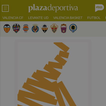
VALENCIA CF
LEVANTE UD
VALENCIA BASKET
FUTBOL