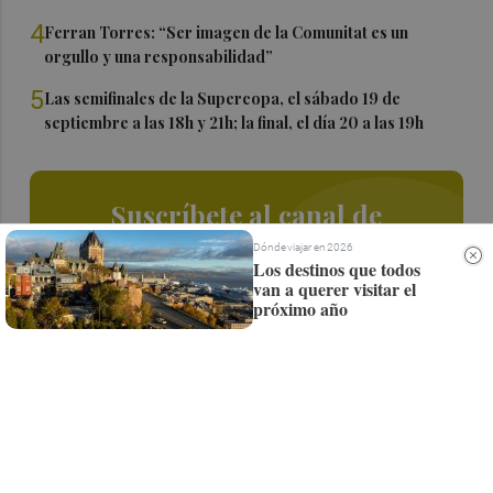
4
Ferran Torres: “Ser imagen de la Comunitat es un
orgullo y una responsabilidad”
5
Las semifinales de la Supercopa, el sábado 19 de
septiembre a las 18h y 21h; la final, el día 20 a las 19h
Suscríbete al canal de
Whatsapp
Dónde viajar en 2026
Los destinos que todos
van a querer visitar el
Siempre al día de las últimas noticias
próximo año
¡Quiero suscribirme!