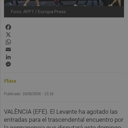
Foto: AFP7 / Europa Press.
Facebook
X
WhatsApp
Email
LinkedIn
Messenger
Plaza
Publicado: 16/05/2026 ·
13:16
VALÈNCIA (EFE). El Levante ha agotado las
entradas para el trascendental encuentro por
la permanencia que disputará este domingo