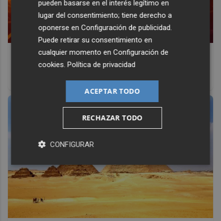
pueden basarse en el interés legítimo en
lugar del consentimiento; tiene derecho a
oponerse en
Configuración de publicidad
.
Puede retirar su consentimiento en
cualquier momento en
Configuración de
Corepunk MMORPG
cookies
.
Política de privacidad
Un verdadero MMORPG de la vieja escuela ¡Cómo los de
antes, pero mejor!
ACEPTAR TODO
RECHAZAR TODO
CONFIGURAR