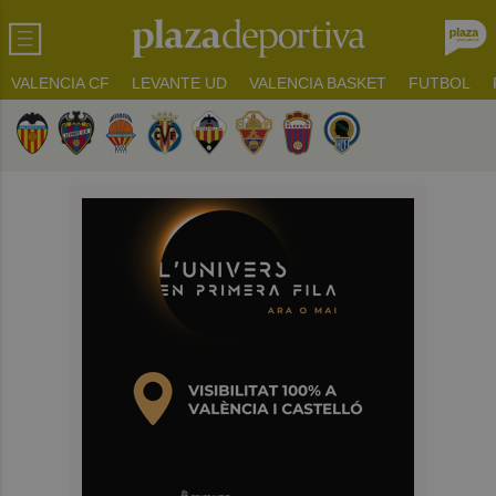
VALENCIA CF
LEVANTE UD
VALENCIA BASKET
FUTBOL