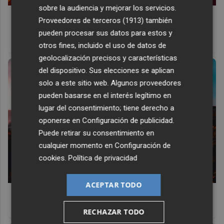
sobre la audiencia y mejorar los servicios.
Corepunk MMORPG
Proveedores de terceros (1913)
también
Un verdadero MMORPG de la vieja escuela ¡Cómo los de
pueden procesar sus datos para estos y
antes, pero mejor!
otros fines, incluido el uso de datos de
geolocalización precisos y características
del dispositivo. Sus elecciones se aplican
solo a este sitio web. Algunos proveedores
pueden basarse en el interés legítimo en
lugar del consentimiento; tiene derecho a
oponerse en
Configuración de publicidad
.
Puede retirar su consentimiento en
cualquier momento en
Configuración de
cookies
.
Política de privacidad
ACEPTAR TODO
Top 2026: destinos clave
Inspírate y elige tu próximo destino para 2026
RECHAZAR TODO