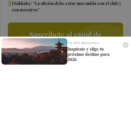
5
Diakhaby: “La afición debe estar más unida con el club y
con nosotros”
Suscríbete al canal de
Whatsapp
Top 2026: destinos clave
Inspírate y elige tu
próximo destino para
Siempre al día de las últimas noticias
2026
¡Quiero suscribirme!