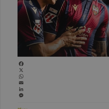
Facebook
X
WhatsApp
Email
LinkedIn
Messenger