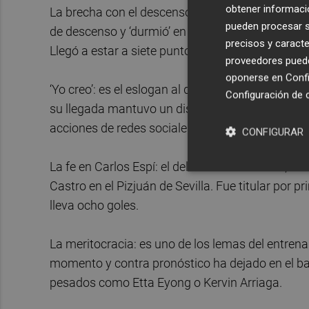
obtener informació
La brecha con el descenso: el Levante llevaba 
pueden procesar su
de descenso y ‘durmió’ en puestos de salvación l
precisos y caracte
Llegó a estar a siete puntos de la permanencia en
proveedores pueden
oponerse en
Confi
‘Yo creo’: es el eslogan al que se ha agarrado e
Configuración de 
su llegada mantuvo un discurso optimista, sin est
acciones de redes sociales.
CONFIGURAR
La fe en Carlos Espí: el delantero valenciano, d
Castro en el Pizjuán de Sevilla. Fue titular por 
lleva ocho goles.
La meritocracia: es uno de los lemas del entrena
momento y contra pronóstico ha dejado en el ba
pesados como Etta Eyong o Kervin Arriaga.