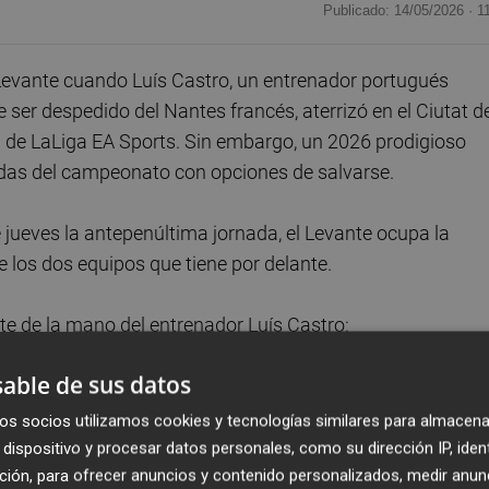
Publicado: 14/05/2026 ·
1
 Levante cuando Luís Castro, un entrenador portugués
ser despedido del Nantes francés, aterrizó en el Ciutat d
ta de LaLiga EA Sports. Sin embargo, un 2026 prodigioso
nadas del campeonato con opciones de salvarse.
 jueves la antepenúltima jornada, el Levante ocupa la
los dos equipos que tiene por delante.
te de la mano del entrenador Luís Castro:
able de sus datos
 al Levante. Cogió al equipo en Navidad con apenas diez
 partidos que lleva, lo que arroja una media de 1,45 punto
os socios utilizamos cookies y tecnologías similares para almacena
arreal han sumado más en 2026.
dispositivo y procesar datos personales, como su dirección IP, iden
ción, para ofrecer anuncios y contenido personalizados, medir anun