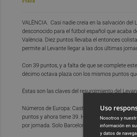
Plaza
VALÈNCIA. Casi nadie creía en la salvación del
desconocido para el fútbol español que acaba de 
València. Diez puntos llevaba el entonces colis
permite al Levante llegar a las dos últimas jor
Con 39 puntos, y a falta de que se complete este
décimo octava plaza con los mismos puntos que 
Éstas son las claves del resurgimiento del Levan
Uso respons
Números de Europa: Castro le ha dado la vuelta
puntos y ahora tiene 39. Ha logrado 29 en los 20
Nosotros y nuestr
por jornada. Solo Barcelona, Real Madrid y Vill
información en su 
y datos de navega