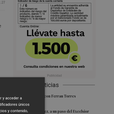
1:27
e
Últimas Noticias
1
Foios se vuelca con Ferran Torres
s
r y acceder a
tificadores únicos
2
cios y contenido,
Mario Domínguez, a un paso del Excelsior