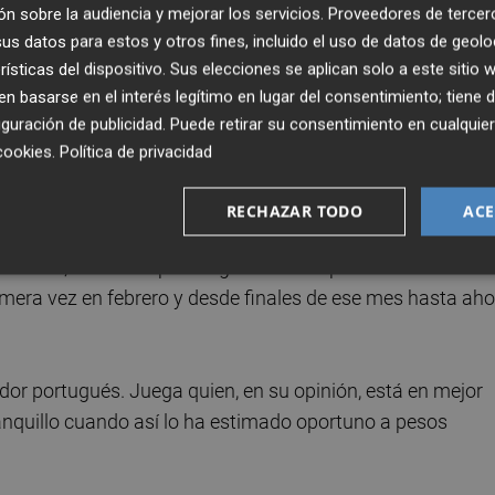
n sobre la audiencia y mejorar los servicios.
Proveedores de tercer
desde la décimo segunda jornada del campeonato en pues
s datos para estos y otros fines, incluido el uso de datos de geolo
a noche del martes al miércoles tras ganar 2-3 en Vigo.
rísticas del dispositivo. Sus elecciones se aplican solo a este sitio
tre la jornada 24 y 25, ya con Castro en el banquillo.
 basarse en el interés legítimo en lugar del consentimiento; tiene 
guración de publicidad
. Puede retirar su consentimiento en cualqu
l Levante y que por primera vez pronunció el portugués. De
cookies
.
Política de privacidad
ridencias. El club ya usa el ‘yo creo’ para todas sus
RECHAZAR TODO
ACE
e 20 años, marcó su primer gol de la temporada en el debut
primera vez en febrero y desde finales de ese mes hasta ah
dor portugués. Juega quien, en su opinión, está en mejor
nquillo cuando así lo ha estimado oportuno a pesos