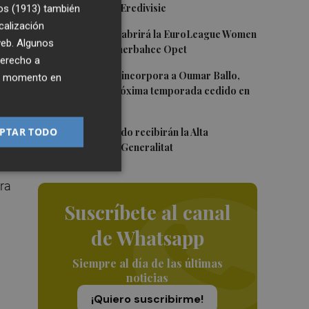
Róterdam de la Eredivisie
os (1913)
también
tos
calización
3
Valencia Basket abrirá la EuroLeague Women
 web. Algunos
en casa ante Fenerbahce Opet
derecho a
4
Valencia Basket incorpora a Oumar Ballo,
ier momento en
sde
que jugará la próxima temporada cedido en
Galatasaray
5
PTAR TODO
Ferran y Grimaldo recibirán la Alta
Distinción de la Generalitat
 de
ora
Suscríbete al canal
de Whatsapp
Siempre al día de las últimas
noticias
¡Quiero suscribirme!