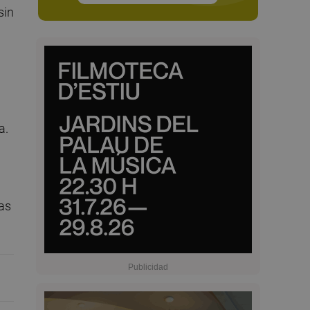
sin
a.
las