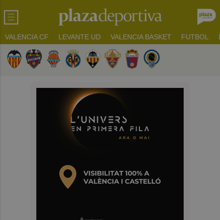
VALENCIA CF
LEVANTE UD
VALENCIA BASKET
FUTBOL