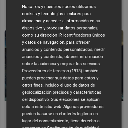
Corepunk MMORPG
Nosotros y nuestros socios utilizamos
cookies y tecnologías similares para
Un verdadero MMORPG de la vieja escuela ¡Cómo los de
almacenar y acceder a información en su
antes, pero mejor!
dispositivo y procesar datos personales,
como su dirección IP, identificadores únicos
y datos de navegación, para ofrecer
anuncios y contenido personalizados, medir
anuncios y contenido, obtener información
sobre la audiencia y mejorar los servicios.
Proveedores de terceros (1913)
también
pueden procesar sus datos para estos y
otros fines, incluido el uso de datos de
geolocalización precisos y características
del dispositivo. Sus elecciones se aplican
solo a este sitio web. Algunos proveedores
Pasaportes que abren puertas
pueden basarse en el interés legítimo en
Los pasaportes más poderosos del mundo, ¿está el
lugar del consentimiento; tiene derecho a
tuyo?
oponerse en
Configuración de publicidad
.