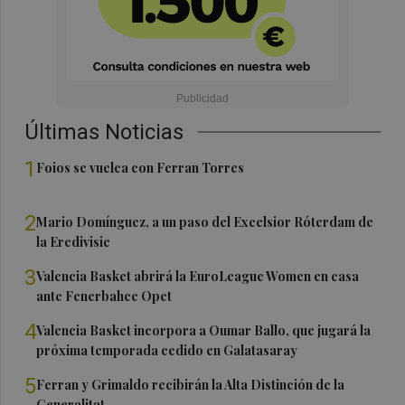
Últimas Noticias
1
Foios se vuelca con Ferran Torres
2
Mario Domínguez, a un paso del Excelsior Róterdam de
la Eredivisie
3
Valencia Basket abrirá la EuroLeague Women en casa
ante Fenerbahce Opet
4
Valencia Basket incorpora a Oumar Ballo, que jugará la
próxima temporada cedido en Galatasaray
5
Ferran y Grimaldo recibirán la Alta Distinción de la
Generalitat