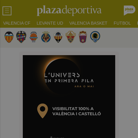
VALENCIA CF
LEVANTE UD
VALENCIA BASKET
FUTBOL