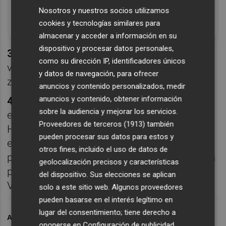
Corepunk MMORPG
Nosotros y nuestros socios utilizamos
Un verdadero MMORPG de la vieja escuela
cookies y tecnologías similares para
¡Cómo los de antes, pero mejor!
almacenar y acceder a información en su
dispositivo y procesar datos personales,
3. Dani Martín:
El portero fue titular en la
como su dirección IP, identificadores únicos
victoria del Marbella FC, que se aleja de la
y datos de navegación, para ofrecer
zona de abajo.
anuncios y contenido personalizados, medir
anuncios y contenido, obtener información
4. Chemseddine Bekkouche:
El argelino no
sobre la audiencia y mejorar los servicios.
entró en la convocatoria del Recreativo de
Proveedores de terceros (1913)
también
Huelva y su técnico confirmó que se
pueden procesar sus datos para estos y
encontraba en València por “temas de
otros fines, incluido el uso de datos de
papeleo”. El jugador subió una publicación la
geolocalización precisos y características
pasada semana en las oficinas del Ciutat de
del dispositivo. Sus elecciones se aplican
València.
solo a este sitio web. Algunos proveedores
pueden basarse en el interés legítimo en
lugar del consentimiento; tiene derecho a
ARCHIVADO EN
LEVANTE UD
PLAZA GRANOTA
oponerse en
Configuración de publicidad
.