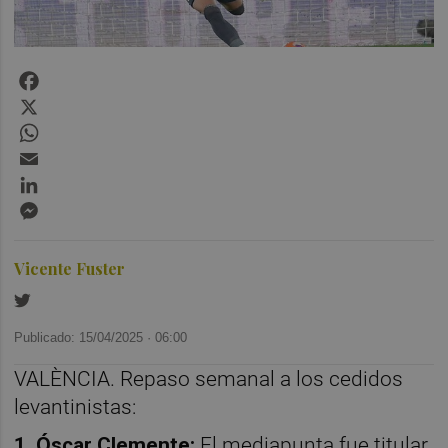
Facebook
X
WhatsApp
Email
LinkedIn
Messenger
Vicente Fuster
Publicado: 15/04/2025 ·
06:00
VALÈNCIA. Repaso semanal a los cedidos
levantinistas:
1. Óscar Clemente:
El mediapunta fue titular