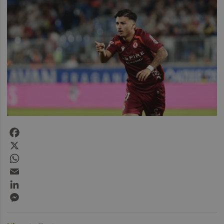
Facebook
X
WhatsApp
Email
LinkedIn
Messenger