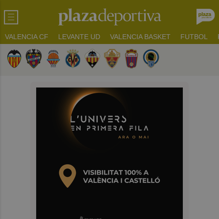
VALENCIA CF
LEVANTE UD
VALENCIA BASKET
FUTBOL