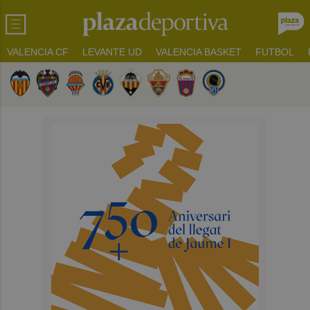
VALENCIA CF
LEVANTE UD
VALENCIA BASKET
FUTBOL