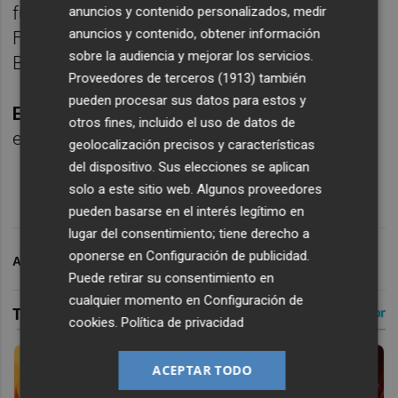
fuera; Olasagasti, parado por San Román;
anuncios y contenido personalizados, medir
anuncios y contenido, obtener información
Figueredo: gol; Vencedor: gol; Sule: gol;
sobre la audiencia y mejorar los servicios.
Brugué: gol; Sergio Fernández: gol.
Proveedores de terceros (1913)
también
pueden procesar sus datos para estos y
ESTADIO
: Ontime Butarque (Leganés). 3.011
otros fines, incluido el uso de datos de
espectadores.
geolocalización precisos y características
del dispositivo. Sus elecciones se aplican
solo a este sitio web. Algunos proveedores
pueden basarse en el interés legítimo en
lugar del consentimiento; tiene derecho a
oponerse en
Configuración de publicidad
.
ARCHIVADO EN
LEVANTE UD
Puede retirar su consentimiento en
cualquier momento en
Configuración de
cookies
.
Política de privacidad
ACEPTAR TODO