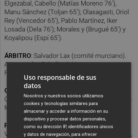
Elgezabal, Cabello (Matías Moreno 76’),
Manu Sánchez (Toljan 65’); Olasagasti, Oriol
Rey (Vencedor 65’), Pablo Martínez, Iker
Losada (Dela 76’); Morales y (Brugué 65’) y
Koyalipou (Espí 65’).
ÁRBITRO
: Salvador Lax (comité murciano).
Amonestó a Cabello, del Levante, y a
Figueredo, del Leganés.
Uso responsable de sus
datos
GOLES
: 1-0 (4’) Álex Millán; 1-1 (8’)
Nosotros y nuestros socios utilizamos
Olasagasti; 2-1 (15’) Figueredo; 3-1 (49’) Álex
cookies y tecnologías similares para
Millán; 3-2 (61’) Iker Losada; 3-3 (83’) Espí.
almacenar y acceder a información en su
dispositivo y procesar datos personales,
PENALTIS
(4-3): Dela: gol; Diego García: gol;
como su dirección IP, identificadores únicos
Víctor García: parado por San Román; Guirao,
y datos de navegación, para ofrecer