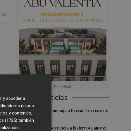
7:12
Últimas Noticias
r y acceder a
tificadores únicos
1
Foios rendirá homenaje a Ferran Torres este
cios y contenido,
ol
viernes
os (1725)
también
2
calización
Sotelo resta importancia a la derrota ante el