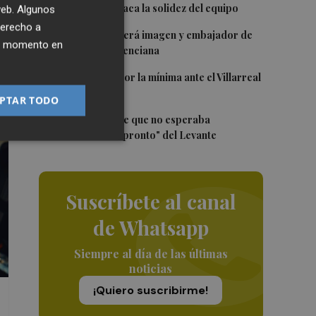
Villarreal y destaca la solidez del equipo
 web. Algunos
derecho a
3
Ferran Torres será imagen y embajador de
ier momento en
la Comunitat Valenciana
4
El Levante cae por la mínima ante el Villarreal
PTAR TODO
5
Elgezabal admite que no esperaba
marcharse "tan pronto" del Levante
Suscríbete al canal
de Whatsapp
Siempre al día de las últimas
noticias
¡Quiero suscribirme!