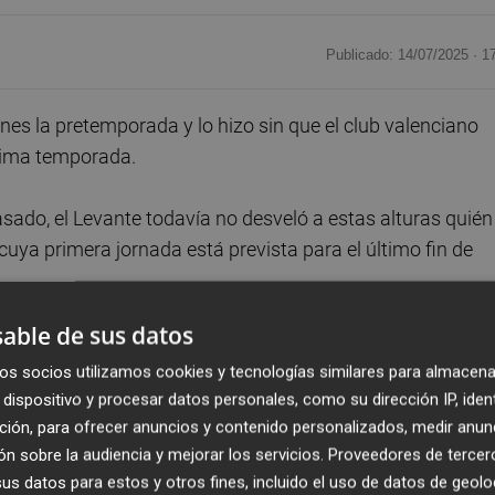
Publicado: 14/07/2025 ·
1
nes la pretemporada y lo hizo sin que el club valenciano
óxima temporada.
pasado, el Levante todavía no desveló a estas alturas quién
 cuya primera jornada está prevista para el último fin de
able de sus datos
este lunes y martes para pasar las pertinentes pruebas
s, que en principio deben arrancar también esta semana.
os socios utilizamos cookies y tecnologías similares para almacena
dispositivo y procesar datos personales, como su dirección IP, iden
ción, para ofrecer anuncios y contenido personalizados, medir anun
 días los fichajes de Laura Coronado, Gema Soliveres, Car
n sobre la audiencia y mejorar los servicios.
Proveedores de tercer
s datos para estos y otros fines, incluido el uso de datos de geolo