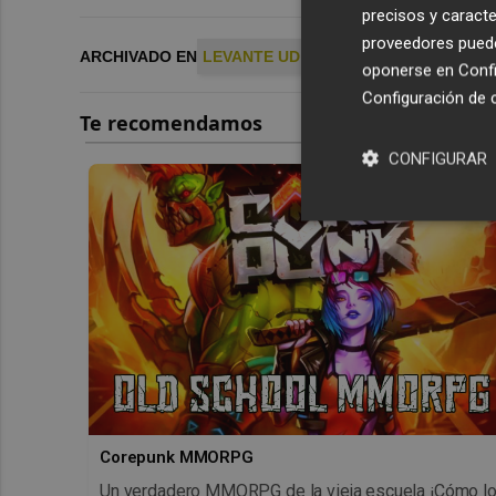
precisos y caracte
proveedores pueden
ARCHIVADO EN
LEVANTE UD
oponerse en
Confi
Configuración de 
CONFIGURAR
Corepunk MMORPG
Un verdadero MMORPG de la vieja escuela ¡Cómo l