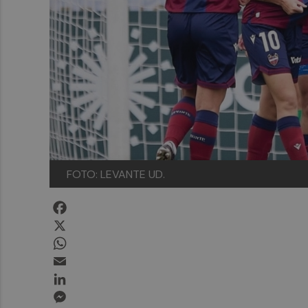
FOTO: LEVANTE UD.
Facebook
X
WhatsApp
Email
LinkedIn
Messenger