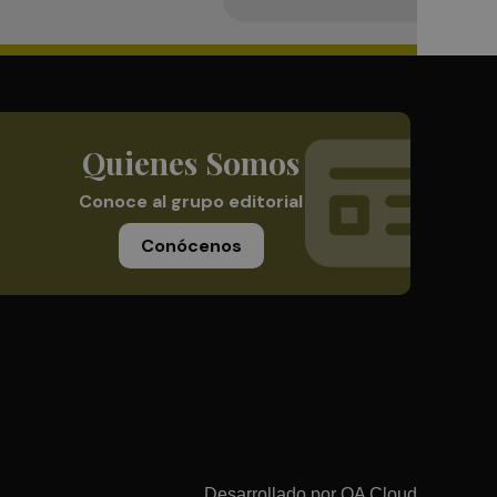
Quienes Somos
Conoce al grupo editorial
Conócenos
Desarrollado por
OA Cloud