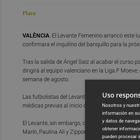
Plaza
VALÈNCIA
. El Levante Femenino arrancó este lu
confirmara el inquilino del banquillo para la pr
Tras la salida de Ángel Saiz al acabar el curso 
dirigirá al equipo valenciano en la Liga F Moeve,
semana de agosto.
Uso respons
Las futbolistas del Levante están citadas entre 
médicas previas al inicio de los entrenamiento
Nosotros y nuestr
información en su 
y datos de navega
El Levante, sin embargo, confirmó en los últimos
obtener informació
Marín, Paulina Ali y Zipporah Agama.
pueden procesar su