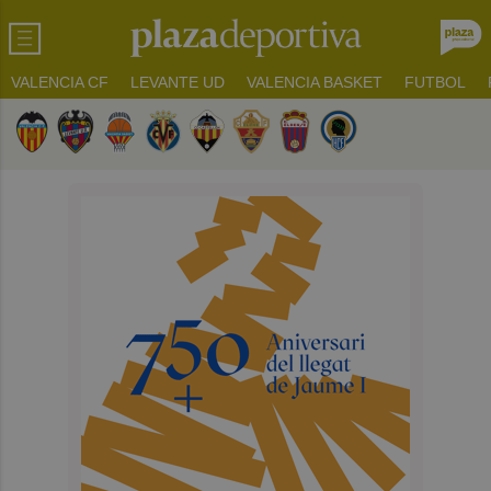
VALENCIA CF
LEVANTE UD
VALENCIA BASKET
FUTBOL