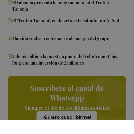
2
El Valencia presenta la programación del Trofeu
Taronja
3
El 'Trofeu Taronja', en directo este sábado por À Punt
4
Almeida vuelve a entrenarse al margen del grupo
5
València ultima la puesta a punto del Velódromo Lluís
Puig con una inversión de 2 millones
Suscríbete al canal de
Whatsapp
Siempre al día de las últimas noticias
¡Quiero suscribirme!