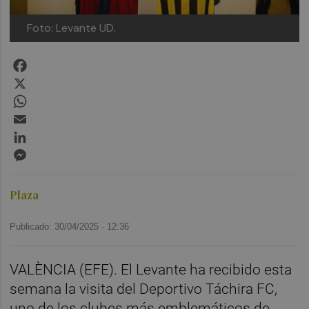
Foto: Levante UD.
Facebook
X
WhatsApp
Email
LinkedIn
Messenger
Plaza
Publicado: 30/04/2025 ·
12:36
VALÈNCIA (EFE). El Levante ha recibido esta
semana la visita del Deportivo Táchira FC,
uno de los clubes más emblemáticos de