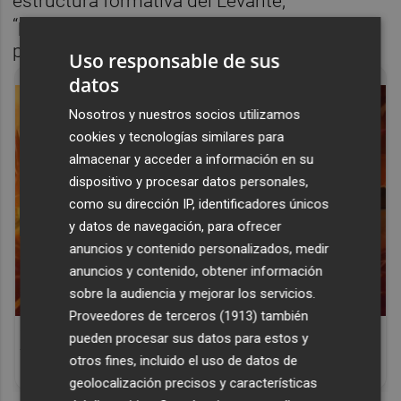
estructura formativa del Levante,
“potenciando su desarrollo en un entorno
profesional y altamente competitivo”.
Uso responsable de sus
datos
Nosotros y nuestros socios utilizamos
cookies y tecnologías similares para
almacenar y acceder a información en su
dispositivo y procesar datos personales,
como su dirección IP, identificadores únicos
y datos de navegación, para ofrecer
anuncios y contenido personalizados, medir
anuncios y contenido, obtener información
sobre la audiencia y mejorar los servicios.
Proveedores de terceros (1913)
también
Corepunk MMORPG
pueden procesar sus datos para estos y
Un verdadero MMORPG de la vieja escuela
otros fines, incluido el uso de datos de
¡Cómo los de antes, pero mejor!
geolocalización precisos y características