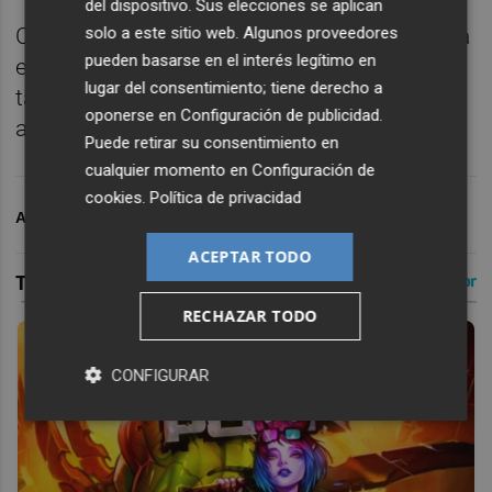
del dispositivo. Sus elecciones se aplican
Con once títulos de liga, el Deportivo Táchira
solo a este sitio web. Algunos proveedores
pueden basarse en el interés legítimo en
es el club más laureado de Venezuela y
lugar del consentimiento; tiene derecho a
también “un referente social y deportivo”,
oponerse en
Configuración de publicidad
.
añadieron las mismas fuentes.
Puede retirar su consentimiento en
cualquier momento en
Configuración de
cookies
.
Política de privacidad
ARCHIVADO EN
LEVANTE UD
PLAZA GRANOTA
ACEPTAR TODO
RECHAZAR TODO
CONFIGURAR