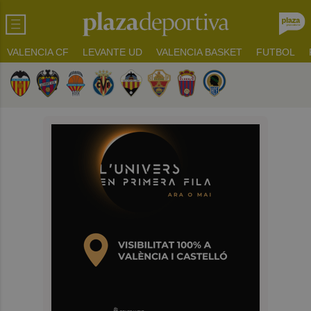
VALENCIA CF
LEVANTE UD
VALENCIA BASKET
FUTBOL